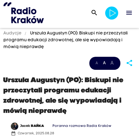
search
menu
Audycje
Urszula Augustyn (PO): Biskupi nie przeczytali
programu edukacji zdrowotnej, ale się wypowiadają i
mówią nieprawdę
share
A
A
A
Urszula Augustyn (PO): Biskupi nie
przeczytali programu edukacji
zdrowotnej, ale się wypowiadają i
mówią nieprawdę
Jacek
BAŃKA
Poranna rozmowa Radia Kraków
date_range
Czwartek, 2025.08.28