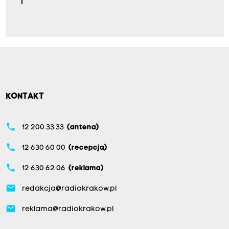
KONTAKT
phone
12 200 33 33
(antena)
phone
12 630 60 00
(recepcja)
phone
12 630 62 06
(reklama)
email
redakcja@radiokrakow.pl
email
reklama@radiokrakow.pl