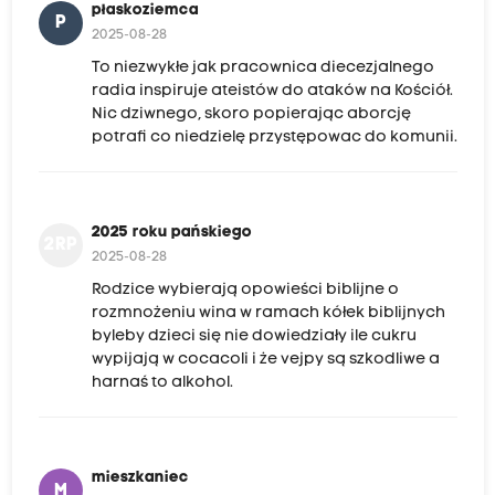
płaskoziemca
P
2025-08-28
To niezwykłe jak pracownica diecezjalnego
radia inspiruje ateistów do ataków na Kościół.
Nic dziwnego, skoro popierając aborcję
potrafi co niedzielę przystępowac do komunii.
2025 roku pańskiego
2RP
2025-08-28
Rodzice wybierają opowieści biblijne o
rozmnożeniu wina w ramach kółek biblijnych
byleby dzieci się nie dowiedziały ile cukru
wypijają w cocacoli i że vejpy są szkodliwe a
harnaś to alkohol.
mieszkaniec
M