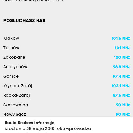
Sklep z kosmetykami tolpa.pl
POSŁUCHASZ NAS
Kraków
101.6 MHz
Tarnów
101 MHz
Zakopane
100 MHz
Andrychów
98.8 MHz
Gorlice
97.4 MHz
Krynica-Zdrój
102.1 MHz
Rabka-Zdrój
87.6 MHz
Szczawnica
90 MHz
Nowy Sącz
90 MHz
Radio Kraków informuje,
iż od dnia 25 maja 2018 roku wprowadza