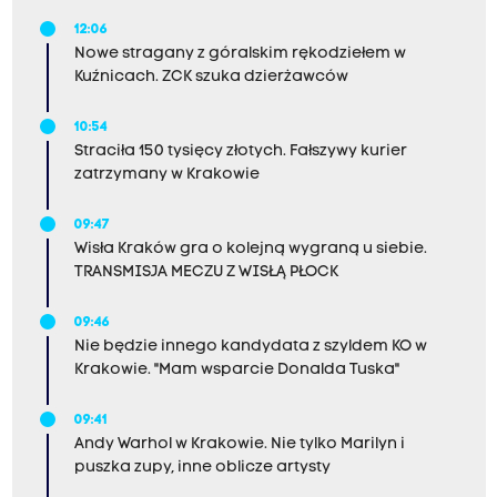
12:06
Nowe stragany z góralskim rękodziełem w
Kuźnicach. ZCK szuka dzierżawców
10:54
Straciła 150 tysięcy złotych. Fałszywy kurier
zatrzymany w Krakowie
09:47
Wisła Kraków gra o kolejną wygraną u siebie.
TRANSMISJA MECZU Z WISŁĄ PŁOCK
09:46
Nie będzie innego kandydata z szyldem KO w
Krakowie. "Mam wsparcie Donalda Tuska"
09:41
Andy Warhol w Krakowie. Nie tylko Marilyn i
puszka zupy, inne oblicze artysty