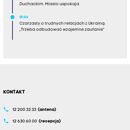
Duchackim. Miasto uspokaja
15:04
Czarzasty o trudnych relacjach z Ukrainą:
„Trzeba odbudować wzajemne zaufanie”
KONTAKT
phone
12 200 33 33
(antena)
phone
12 630 60 00
(recepcja)