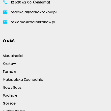
phone
12 630 62 06
(reklama)
email
redakcja@radiokrakow.pl
email
reklama@radiokrakow.pl
O NAS
Aktualności
Kraków
Tarnów
Małopolska Zachodnia
Nowy Sącz
Podhale
Gorlice