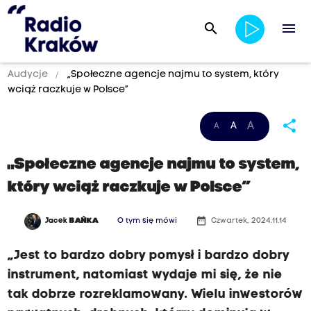
search
menu
Audycje
„Społeczne agencje najmu to system, który
wciąż raczkuje w Polsce”
share
A
A
A
„Społeczne agencje najmu to system,
który wciąż raczkuje w Polsce”
date_range
Jacek
BAŃKA
O tym się mówi
Czwartek, 2024.11.14
„Jest to bardzo dobry pomysł i bardzo dobry
instrument, natomiast wydaje mi się, że nie
tak dobrze rozreklamowany. Wielu inwestorów