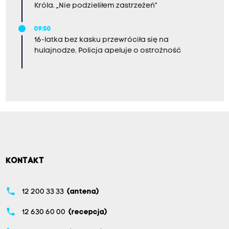
Króla. „Nie podzieliłem zastrzeżeń”
09:50
16-latka bez kasku przewróciła się na
hulajnodze. Policja apeluje o ostrożność
KONTAKT
phone
12 200 33 33
(antena)
phone
12 630 60 00
(recepcja)