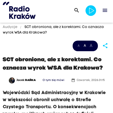
search
menu
Audycje
SCT obroniona, ale z korektami. Co oznacza
wyrok WSA dla Krakowa?
share
A
A
A
SCT obroniona, ale z korektami. Co
oznacza wyrok WSA dla Krakowa?
date_range
Jacek
BAŃKA
O tym się mówi
Czwartek, 2026.01.15
Wojewódzki Sąd Administracyjny w Krakowie
w większości obronił uchwałę o Strefie
Czystego Transportu. O konsekwencjach