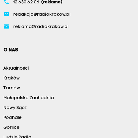
phone
12 630 62 06
(reklama)
email
redakcja@radiokrakow.pl
email
reklama@radiokrakow.pl
O NAS
Aktualności
Kraków
Tarnów
Małopolska Zachodnia
Nowy Sącz
Podhale
Gorlice
Ludzie Radia