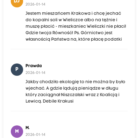
DJ
2026-01-14
Jestem mieszańcem Krakowa i chcę jechać
do kopalni soli w Wieliczce albo na tężnie i
muszę płacić - mieszkaniec Wieliczki nie płaci!
Gdzie twoja Równość! Ps. Górnictwo jest
własnością Państwa na, które płacę podatki
Prawda
P
2026-01-14
Jakby chodziło ekologię to nie można by było
wjechać. A gdzie lądują pieniądze w długu
który zaciągnał Niszczalski wraz z Koalicją i
Lewicą. Debile Krakusi
M.
M
2026-01-14