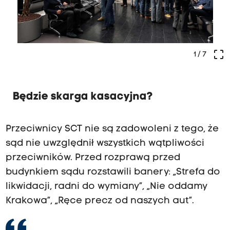
crop_free
1
/ 7
Będzie skarga kasacyjna?
Przeciwnicy SCT nie są zadowoleni z tego, że
sąd nie uwzględnił wszystkich wątpliwości
przeciwników. Przed rozprawą przed
budynkiem sądu rozstawili banery: „Strefa do
likwidacji, radni do wymiany”, „Nie oddamy
Krakowa”, „Ręce precz od naszych aut”.