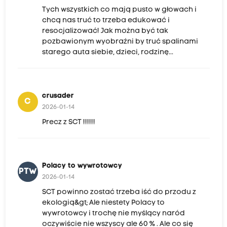
Tych wszystkich co mają pusto w głowach i
chcą nas truć to trzeba edukować i
resocjalizować! Jak można być tak
pozbawionym wyobraźni by truć spalinami
starego auta siebie, dzieci, rodzinę...
crusader
C
2026-01-14
Precz z SCT !!!!!!
Polacy to wywrotowcy
PTW
2026-01-14
SCT powinno zostać trzeba iść do przodu z
ekologią&gt; Ale niestety Polacy to
wywrotowcy i trochę nie myślący naród
oczywiście nie wszyscy ale 60 % . Ale co się