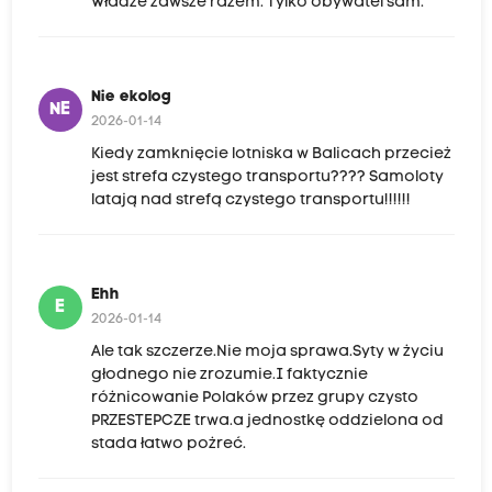
Władze zawsze razem. Tylko obywatel sam.
Nie ekolog
NE
2026-01-14
Kiedy zamknięcie lotniska w Balicach przecież
jest strefa czystego transportu???? Samoloty
latają nad strefą czystego transportu!!!!!!
Ehh
E
2026-01-14
Ale tak szczerze.Nie moja sprawa.Syty w życiu
głodnego nie zrozumie.I faktycznie
różnicowanie Polaków przez grupy czysto
PRZESTEPCZE trwa.a jednostkę oddzielona od
stada łatwo pożreć.