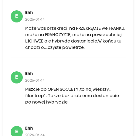
Ehh
E
2026-01-14
Może was przekręcil na PRZEKRĘCIE we FRANKU,
może na FRANCZYZIE, może na powszechniej
LICHWIE ale hybrydę dostaniecie.W końcu tu
chodzi o....czyste powietrze.
Ehh
E
2026-01-14
Piszcie do OPEN SOCIETY ,to największy,,
filantrop" . Także bez problemu dostaniecie
po nowej hybrydzie
Ehh
E
2026-01-14