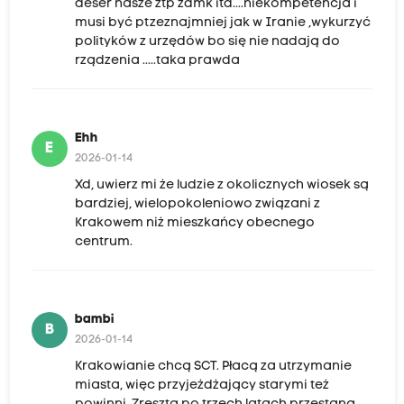
deser nasze ztp zdmk itd....niekompetencja i
musi być ptzeznajmniej jak w Iranie ,wykurzyć
polityków z urzędów bo się nie nadają do
rządzenia .....taka prawda
Ehh
E
2026-01-14
Xd, uwierz mi że ludzie z okolicznych wiosek są
bardziej, wielopokoleniowo związani z
Krakowem niż mieszkańcy obecnego
centrum.
bambi
B
2026-01-14
Krakowianie chcą SCT. Płacą za utrzymanie
miasta, więc przyjeżdżający starymi też