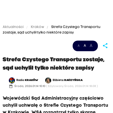
Aktualności
Kraków
Strefa Czystego Transportu
zostaje, sąd uchylił tylko niektóre zapisy
share
A
A
A
Strefa Czystego Transportu zostaje,
sąd uchylił tylko niektóre zapisy
Radio
KRAKÓW
Elżbieta
RACZYŃSKA
date_range
Środa, 2026.01.14 10:10
( Edytowany Środa, 2026.01.14 18:08 )
Wojewódzki Sąd Administracyjny częściowo
uchylił uchwałę o Strefie Czystego Transportu
w Krakowie. WSA rozpatrzył tylko skargę