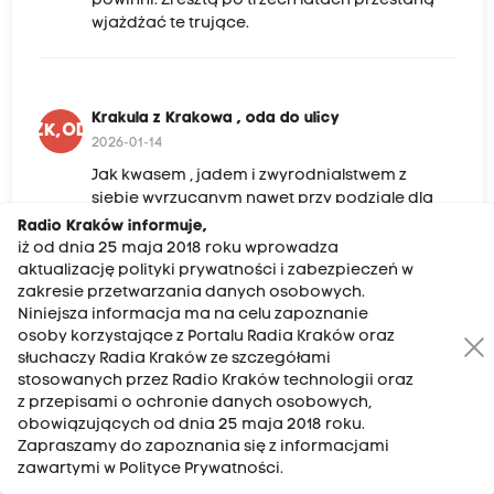
powinni. Zresztą po trzech latach przestaną
wjażdżać te trujące.
Krakula z Krakowa , oda do ulicy
KZK,ODU
2026-01-14
Jak kwasem , jadem i zwyrodnialstwem z
siebie wyrzucanym nawet przy podziale dla
swoich i swojej socjalnej wypłaty z metropoli
Radio Kraków informuje,
krwawicy ,,,, jak można zabraniać innym do
iż od dnia 25 maja 2018 roku wprowadza
skorzystania z przecznicy .
aktualizację polityki prywatności i zabezpieczeń w
zakresie przetwarzania danych osobowych.
Niniejsza informacja ma na celu zapoznanie
osoby korzystające z Portalu Radia Kraków oraz
słuchaczy Radia Kraków ze szczegółami
Ehh
E
stosowanych przez Radio Kraków technologii oraz
2026-01-14
z przepisami o ochronie danych osobowych,
Nie zniknie co najwyżej zmniejszą.
obowiązujących od dnia 25 maja 2018 roku.
Zapraszamy do zapoznania się z informacjami
zawartymi w Polityce Prywatności.