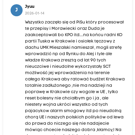
Jyuu
J
2026-01-14
Wszystko zaczęło się od PiSu który procesował
te przepisy i Morawiecki oraz Duda je
zaakceptowali bo KPO itd....na końcu radni KO
partii Tuska w Krakowie i osiołek tęczowy z
dachu UMK Mieszalski namieszał , mogli strefę
wprowadzić np od Rynku do Alej i tyle ale
władze Krakowa zresztą od lat 90 tych
nieuczciwe i nieudolne wykorzystały SCT
możliwość jej wprowadzenia na terenie
całego Krakowa aby ratować budżet Krakowa
totalnie zadłużonego ,nie ma nadzieji na
poprawę w Krakowie czy wogole w UE , tylko
reset bolesny nie chciałbym go i ja , ale
niestety wojna ukróci wszystko od tych
pajacykow alarm smogowy itd po nieudolną
chorą UE i naszych polskich polityków od lewa
do prawa do niczego się nie nadajecie
mówiąc chcecie naszego dobra ,kłamcy,! Na