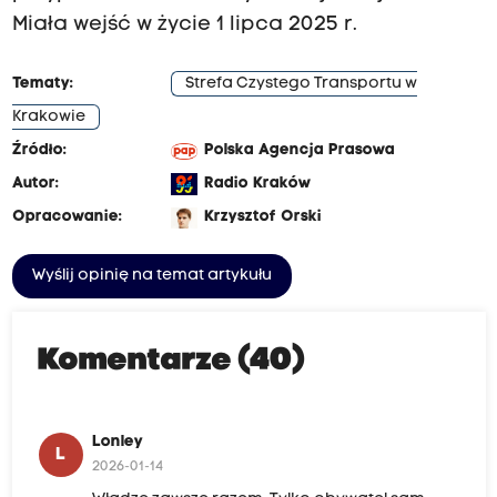
Miała wejść w życie 1 lipca 2025 r.
Tematy:
Strefa Czystego Transportu w
Krakowie
Źródło:
Polska Agencja Prasowa
Autor:
Radio Kraków
Opracowanie:
Krzysztof Orski
Wyślij opinię na temat artykułu
Komentarze (40)
Lonley
L
2026-01-14