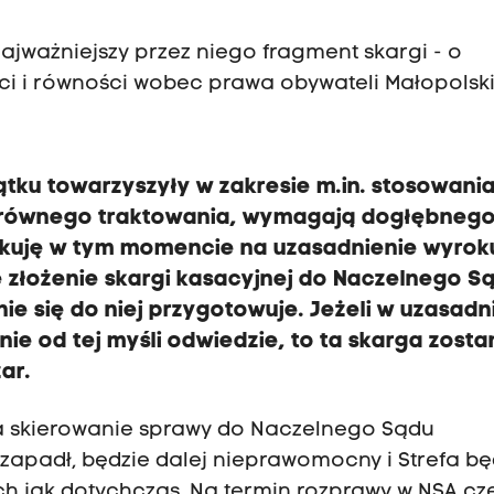
najważniejszy przez niego fragment skargi - o
i i równości wobec prawa obywateli Małopolski
zątku towarzyszyły w zakresie m.in. stosowani
ż równego traktowania, wymagają dogłębneg
kuję w tym momencie na uzasadnienie wyroku
złożenie skargi kasacyjnej do Naczelnego S
ie się do niej przygotowuje.
Jeżeli w uzasadn
nie od tej myśli odwiedzie, to ta skarga zosta
ar.
a skierowanie sprawy do Naczelnego Sądu
 zapadł, będzie dalej nieprawomocny i Strefa bę
 jak dotychczas. Na termin rozprawy w NSA cze