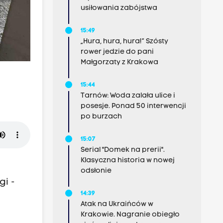
usiłowania zabójstwa
15:49
„Hura, hura, hura!” Szósty
rower jedzie do pani
Małgorzaty z Krakowa
15:44
Tarnów: Woda zalała ulice i
posesje. Ponad 50 interwencji
po burzach
15:07
Serial "Domek na prerii".
Klasyczna historia w nowej
odsłonie
gi -
14:39
Atak na Ukraińców w
Krakowie. Nagranie obiegło