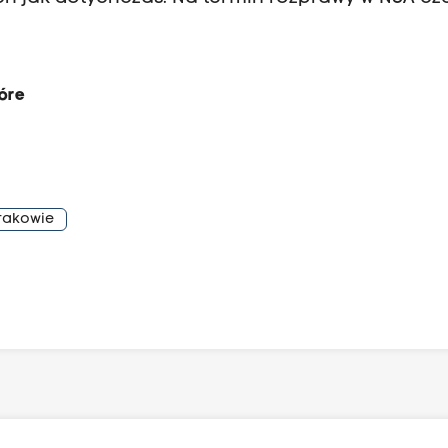
tóre
Krakowie