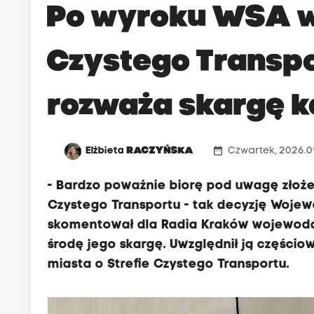
Po wyroku WSA w
Czystego Transp
rozważa skargę 
date_range
Elżbieta
RACZYŃSKA
Czwartek, 2026.01
- Bardzo poważnie biorę pod uwagę złożen
Czystego Transportu - tak decyzję Woje
skomentował dla Radia Kraków wojewoda m
środę jego skargę. Uwzględnił ją częścio
miasta o Strefie Czystego Transportu.