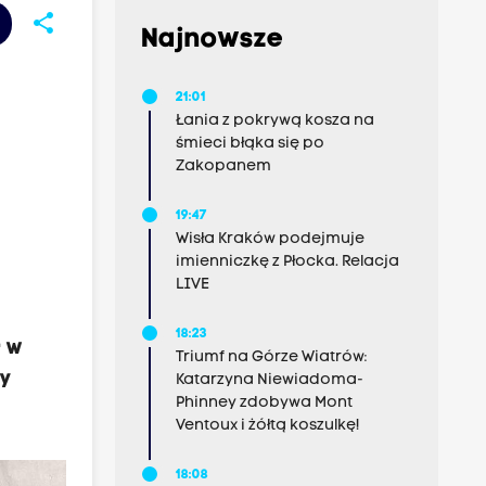
share
Najnowsze
21:01
Łania z pokrywą kosza na
śmieci błąka się po
Zakopanem
19:47
Wisła Kraków podejmuje
imienniczkę z Płocka. Relacja
LIVE
18:23
ł w
Triumf na Górze Wiatrów:
dy
Katarzyna Niewiadoma-
Phinney zdobywa Mont
Ventoux i żółtą koszulkę!
18:08