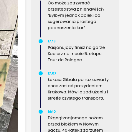
Co może zatrzymać
przestępstwa z nienawiści?
"Byłbym jednak daleki od
sugerowania prostego
podnoszenia kar"
17:13
Pasjonujący finisz na górze
Kocierz na mecie 5. etapu
Tour de Pologne
17:07
Łukasz Gibała po raz czwarty
chce zostać prezydentem
Krakowa. Mówi o zadłużeniu i
strefie czystego transportu
16:10
Dźgnął znajomego nożem
przed blokiem w Nowym
Sączu. 40-latek z zarzutem