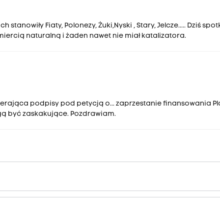
stanowiły Fiaty, Polonezy, Żuki,Nyski , Stary, Jelcze..... Dziś spo
iercią naturalną i żaden nawet nie miał katalizatora.
ierająca podpisy pod petycją o... zaprzestanie finansowania P
ogą być zaskakujące. Pozdrawiam.