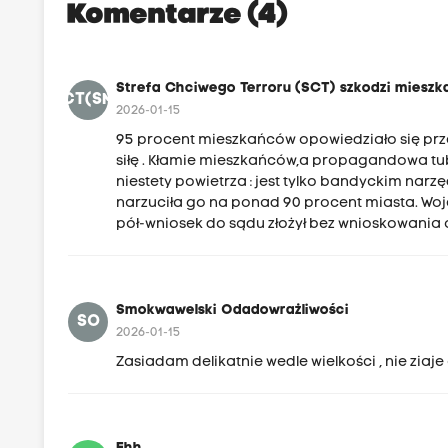
Komentarze (4)
Strefa Chciwego Terroru (SCT) szkodzi mies
SCT(SMK
2026-01-15
95 procent mieszkańców opowiedziało się prz
siłę . Kłamie mieszkańców,a propagandowa tub
niestety powietrza : jest tylko bandyckim nar
narzuciła go na ponad 90 procent miasta. Woje
pół-wniosek do sądu złożył bez wnioskowania 
Smokwawelski Odadowrażliwości
SO
2026-01-15
Zasiadam delikatnie wedle wielkości , nie ziaje o