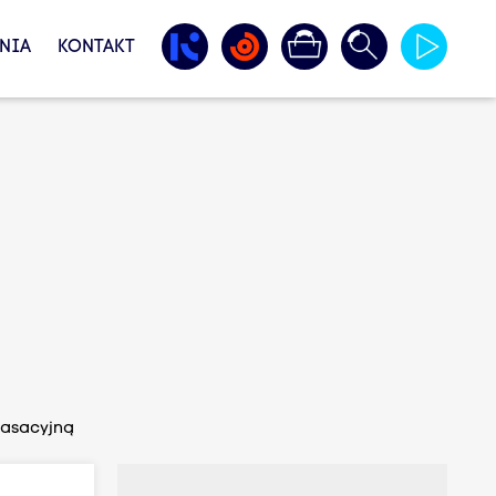
NIA
KONTAKT
kasacyjną