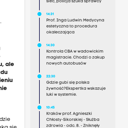
sieć, policja szuka sprawcy
14:31
Prof. Inga Ludwin: Medycyna
.
estetyczna to procedura
okaleczająca
14:30
a
Kontrola CBA w wadowickim
o
magistracie. Chodzi o zakup
nowych autobusów
, ale
ądu
22:30
ieniu
Gdzie gubi się polska
nie
żywność?Ekspertka wskazuje
luki w systemie.
10:45
Kraków prof. Agnieszki
dzie
Chłosty-Sikorskiej - Służba
zdrowia - odc. 8. - Zniknęły
ka się