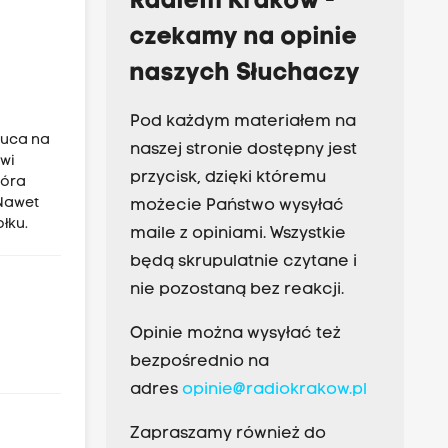
Radiem Kraków -
czekamy na opinie
naszych Słuchaczy
Pod każdym materiałem na
zuca na
naszej stronie dostępny jest
awi
przycisk, dzięki któremu
tóra
 Nawet
możecie Państwo wysyłać
łku.
maile z opiniami. Wszystkie
będą skrupulatnie czytane i
nie pozostaną bez reakcji.
Opinie można wysyłać też
bezpośrednio na
adres
opinie@radiokrakow.pl
Zapraszamy również do