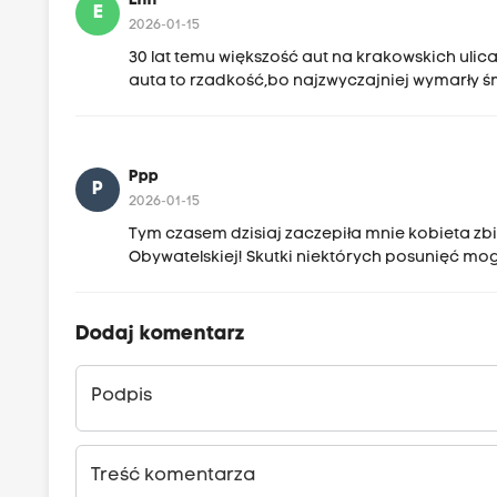
Ehh
E
2026-01-15
30 lat temu większość aut na krakowskich ulicach 
auta to rzadkość,bo najzwyczajniej wymarły śm
Ppp
P
2026-01-15
Tym czasem dzisiaj zaczepiła mnie kobieta zb
Obywatelskiej! Skutki niektórych posunięć m
Dodaj komentarz
Podpis
Treść komentarza