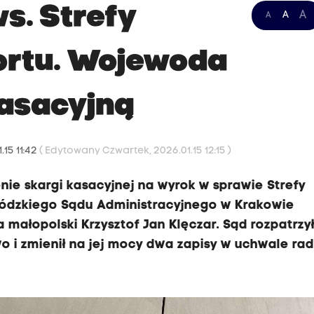
s. Strefy
A
A
A
ortu. Wojewoda
kasacyjną
.15 11:42
( Edytowany Czwartek, 2026.01.15 12:15 )
ie skargi kasacyjnej na wyrok w sprawie Strefy
wódzkiego Sądu Administracyjnego w Krakowie
ałopolski Krzysztof Jan Klęczar. Sąd rozpatrzy
wo i zmienił na jej mocy dwa zapisy w uchwale ra