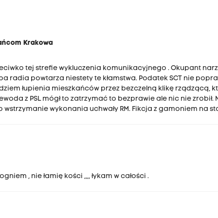
zkańcom Krakowa
eciwko tej strefie wykluczenia komunikacyjnego . Okupant nar
a radia powtarza niestety te kłamstwa. Podatek SCT nie popr
zędziem łupienia mieszkańców przez bezczelną klikę rządzącą, k
woda z PSL mógł to zatrzymać to bezprawie ale nic nie zrobił.
o wstrzymanie wykonania uchwały RM. Fikcja z gamoniem na sto
gniem , nie łamię kości ,,,, łykam w całości .