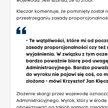
wojewoda. Jest szansa, że to zrobi.
Klęczar komentuje, że pominięty został 
przestrzeganiu zasady proporcjonalnośc
- Te wątpliwości, które mi od poc
zasady proporcjonalności czy te
wyjaśnienia.
W związku z tym ocze
bardzo poważnie biorę pod uwagę 
Administracyjnego.
Bardzo poważn
do wyroku nie pojawi się coś, co m
złożona
- mówi Krzysztof Jan Klęcz
Złożenie skargi przez wojewodę oznacz
Administracyjnego. Wyrok, który w środę
obowiązywać na takich samych zasadach