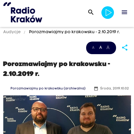
search
menu
Audycje
Porozmawiajmy po krakowsku - 2.10.2019 r.
share
A
A
A
Porozmawiajmy po krakowsku -
2.10.2019 r.
date_range
Porozmawiajmy po krakowsku (archiwalna)
Środa, 2019.10.02