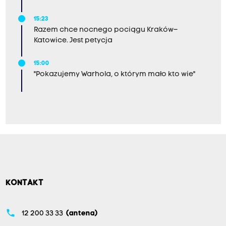
15:23
Razem chce nocnego pociągu Kraków–
Katowice. Jest petycja
15:00
"Pokazujemy Warhola, o którym mało kto wie"
KONTAKT
phone
12 200 33 33
(antena)