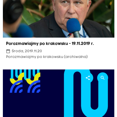
Porozmawiajmy po krakowsku - 19.11.2019 r.
calendar_today
Środa, 2019.11.20
Porozmawiajmy po krakowsku (archiwalna)
share
search