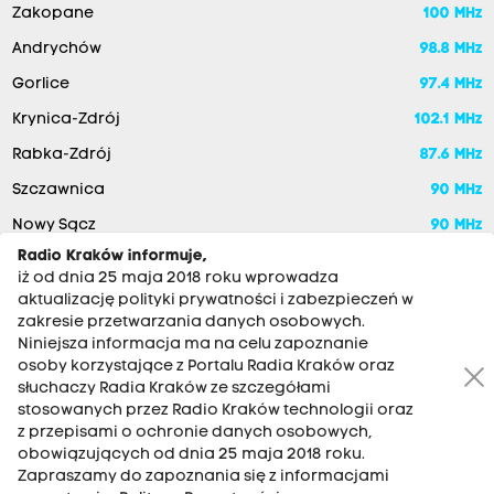
Zakopane
100 MHz
Andrychów
98.8 MHz
Gorlice
97.4 MHz
Krynica-Zdrój
102.1 MHz
Rabka-Zdrój
87.6 MHz
Szczawnica
90 MHz
Nowy Sącz
90 MHz
Radio Kraków informuje,
iż od dnia 25 maja 2018 roku wprowadza
aktualizację polityki prywatności i zabezpieczeń w
zakresie przetwarzania danych osobowych.
Niniejsza informacja ma na celu zapoznanie
osoby korzystające z Portalu Radia Kraków oraz
słuchaczy Radia Kraków ze szczegółami
stosowanych przez Radio Kraków technologii oraz
RADIO KRAKÓW SA. Aleja Juliusza Słowackiego 22, 30-007
z przepisami o ochronie danych osobowych,
Kraków
obowiązujących od dnia 25 maja 2018 roku.
Zapraszamy do zapoznania się z informacjami
Antena: 12 200 33 33