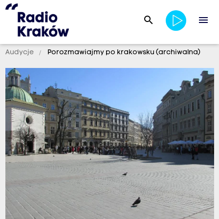
search
menu
Audycje
Porozmawiajmy po krakowsku (archiwalna)