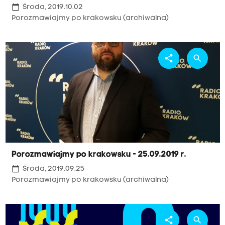
calendar_today
Środa, 2019.10.02
Porozmawiajmy po krakowsku (archiwalna)
share
search
Porozmawiajmy po krakowsku - 25.09.2019 r.
calendar_today
Środa, 2019.09.25
Porozmawiajmy po krakowsku (archiwalna)
share
search