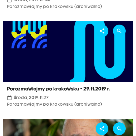
calendar_today
Środa, 2019.12.04
Porozmawiajmy po krakowsku (archiwalna)
share
search
Porozmawiajmy po krakowsku - 29.11.2019 r.
calendar_today
Środa, 2019.11.27
Porozmawiajmy po krakowsku (archiwalna)
share
search