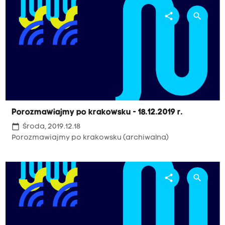
share
search
Porozmawiajmy po krakowsku - 18.12.2019 r.
calendar_today
Środa, 2019.12.18
Porozmawiajmy po krakowsku (archiwalna)
share
search