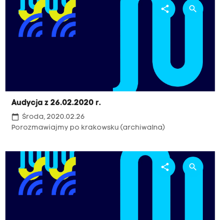
share
search
Audycja z 26.02.2020 r.
calendar_today
Środa, 2020.02.26
Porozmawiajmy po krakowsku (archiwalna)
share
search