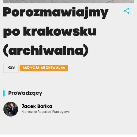
Porozmawiajmy
share
po krakowsku
(archiwalna)
RSS
AUDYCJA ARCHIWALNA
Prowadzący
Jacek Bańka
Kierownik Redakcji Publicystyki