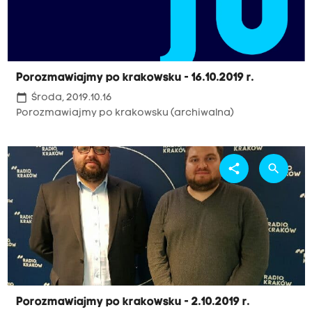
Porozmawiajmy po krakowsku - 16.10.2019 r.
calendar_today
Środa, 2019.10.16
Porozmawiajmy po krakowsku (archiwalna)
share
search
Porozmawiajmy po krakowsku - 2.10.2019 r.