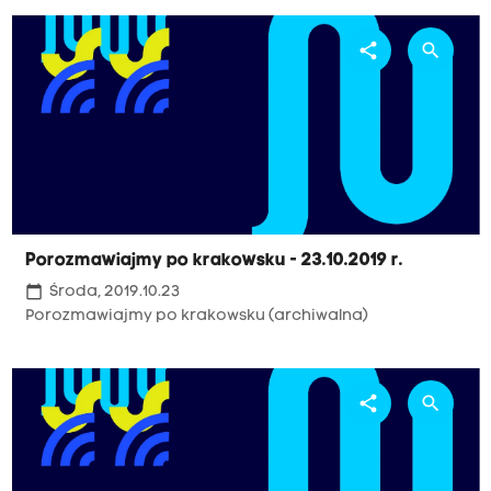
share
search
Porozmawiajmy po krakowsku - 23.10.2019 r.
calendar_today
Środa, 2019.10.23
Porozmawiajmy po krakowsku (archiwalna)
share
search