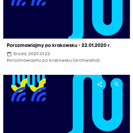
Porozmawiajmy po krakowsku - 22.01.2020 r.
calendar_today
Środa, 2020.01.22
Porozmawiajmy po krakowsku (archiwalna)
share
search