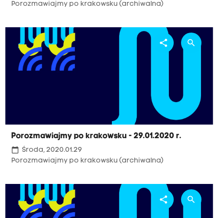
Porozmawiajmy po krakowsku (archiwalna)
share
search
Porozmawiajmy po krakowsku - 29.01.2020 r.
calendar_today
Środa, 2020.01.29
Porozmawiajmy po krakowsku (archiwalna)
share
search