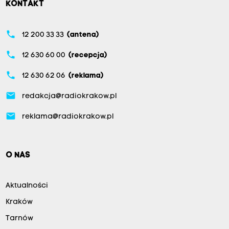
KONTAKT
phone
12 200 33 33
(antena)
phone
12 630 60 00
(recepcja)
phone
12 630 62 06
(reklama)
email
redakcja@radiokrakow.pl
email
reklama@radiokrakow.pl
O NAS
Aktualności
Kraków
Tarnów