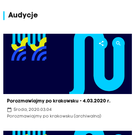
Audycje
share
search
Porozmawiajmy po krakowsku - 4.03.2020 r.
calendar_today
Środa, 2020.03.04
Porozmawiajmy po krakowsku (archiwalna)