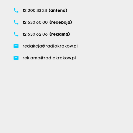
phone
12 200 33 33
(antena)
phone
12 630 60 00
(recepcja)
phone
12 630 62 06
(reklama)
email
redakcja@radiokrakow.pl
email
reklama@radiokrakow.pl