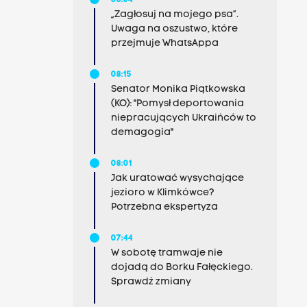
08:54
„Zagłosuj na mojego psa”.
Uwaga na oszustwo, które
przejmuje WhatsAppa
08:15
Senator Monika Piątkowska
(KO): "Pomysł deportowania
niepracujących Ukraińców to
demagogia"
08:01
Jak uratować wysychające
jezioro w Klimkówce?
Potrzebna ekspertyza
07:44
W sobotę tramwaje nie
dojadą do Borku Fałęckiego.
Sprawdź zmiany