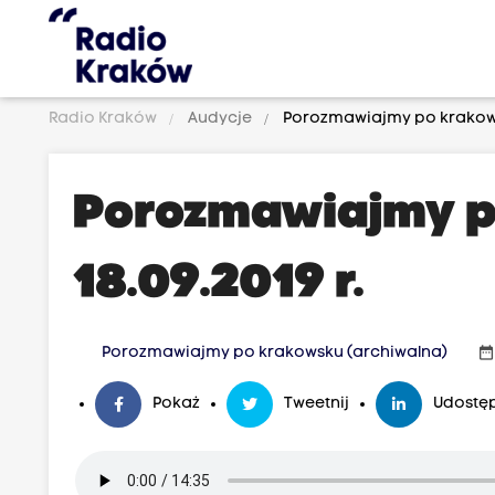
Radio Kraków
Audycje
Porozmawiajmy po krakowsk
Porozmawiajmy p
18.09.2019 r.
date_rang
Porozmawiajmy po krakowsku (archiwalna)
Pokaż
Tweetnij
Udostęp