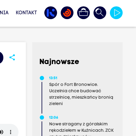
NIA
KONTAKT
share
Najnowsze
13:51
Spór o Fort Bronowice.
Uczelnia chce budować
strzelnicę, mieszkańcy bronią
zieleni
12:06
Nowe stragany z góralskim
rękodziełem w Kuźnicach. ZCK