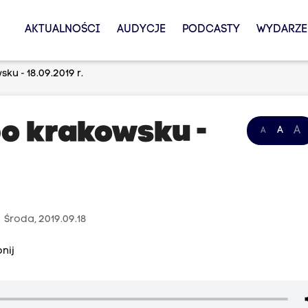
AKTUALNOŚCI
AUDYCJE
PODCASTY
WYDARZE
u - 18.09.2019 r.
o krakowsku -
A
A
A
e
Środa, 2019.09.18
nij