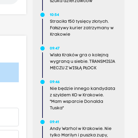
szuka dzierżawców
10:54
Straciła 150 tysięcy złotych.
Fałszywy kurier zatrzymany w
Krakowie
09:47
Wisła Kraków gra o kolejną
wygraną u siebie. TRANSMISJA
MECZU Z WISŁĄ PŁOCK
09:46
Nie będzie innego kandydata
z szyldem KO w Krakowie.
"Mam wsparcie Donalda
Tuska"
09:41
Andy Warhol w Krakowie. Nie
tylko Marilyn i puszka zupy,