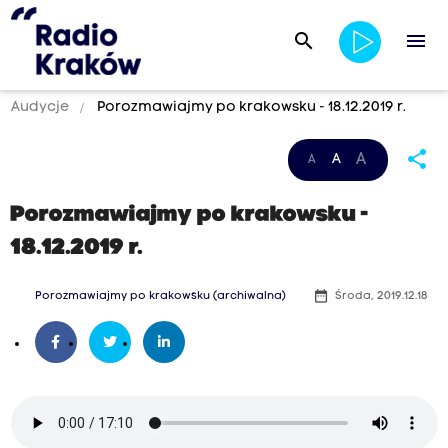
search
menu
Audycje
Porozmawiajmy po krakowsku - 18.12.2019 r.
share
A
A
A
Porozmawiajmy po krakowsku -
18.12.2019 r.
date_range
Porozmawiajmy po krakowsku (archiwalna)
Środa, 2019.12.18