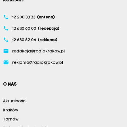
KONTAKT
phone
12 200 33 33
(antena)
phone
12 630 60 00
(recepcja)
phone
12 630 62 06
(reklama)
email
redakcja@radiokrakow.pl
email
reklama@radiokrakow.pl
O NAS
Aktualności
Kraków
Tarnów