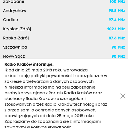
Zakopane
100 MHz
Andrychów
98.8 MHz
Gorlice
97.4 MHz
Krynica-Zdrój
102.1 MHz
Rabka-Zdrój
87.6 MHz
Szczawnica
90 MHz
Nowy Sącz
90 MHz
Radio Kraków informuje,
iż od dnia 25 maja 2018 roku wprowadza
aktualizację polityki prywatności i zabezpieczeń w
zakresie przetwarzania danych osobowych.
Niniejsza informacja ma na celu zapoznanie
osoby korzystające z Portalu Radia Kraków oraz
słuchaczy Radia Kraków ze szczegółami
stosowanych przez Radio Kraków technologii oraz
RADIO KRAKÓW SA. Aleja Juliusza Słowackiego 22, 30-007
z przepisami o ochronie danych osobowych,
Kraków
obowiązujących od dnia 25 maja 2018 roku.
Antena: 12 200 33 33
Zapraszamy do zapoznania się z informacjami
zawartymi w Polityce Prywatności.