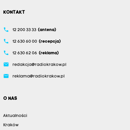
KONTAKT
phone
12 200 33 33
(antena)
phone
12 630 60 00
(recepcja)
phone
12 630 62 06
(reklama)
email
redakcja@radiokrakow.pl
email
reklama@radiokrakow.pl
O NAS
Aktualności
Kraków