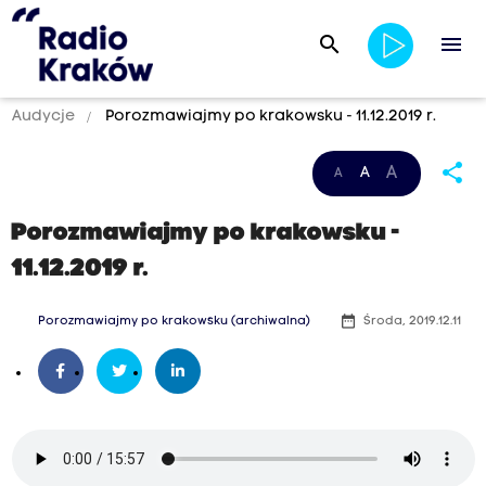
search
menu
Audycje
Porozmawiajmy po krakowsku - 11.12.2019 r.
share
A
A
A
Porozmawiajmy po krakowsku -
11.12.2019 r.
date_range
Porozmawiajmy po krakowsku (archiwalna)
Środa, 2019.12.11