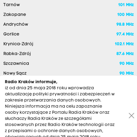
Tarnów
101 MHz
Zakopane
100 MHz
Andrychów
98.8 MHz
Gorlice
97.4 MHz
Krynica-Zdrój
102.1 MHz
Rabka-Zdrój
87.6 MHz
Szczawnica
90 MHz
Nowy Sącz
90 MHz
Radio Kraków informuje,
iż od dnia 25 maja 2018 roku wprowadza
aktualizację polityki prywatności i zabezpieczeń w
zakresie przetwarzania danych osobowych.
Niniejsza informacja ma na celu zapoznanie
osoby korzystające z Portalu Radia Kraków oraz
słuchaczy Radia Kraków ze szczegółami
stosowanych przez Radio Kraków technologii oraz
RADIO KRAKÓW SA. Aleja Juliusza Słowackiego 22, 30-007
z przepisami o ochronie danych osobowych,
Kraków