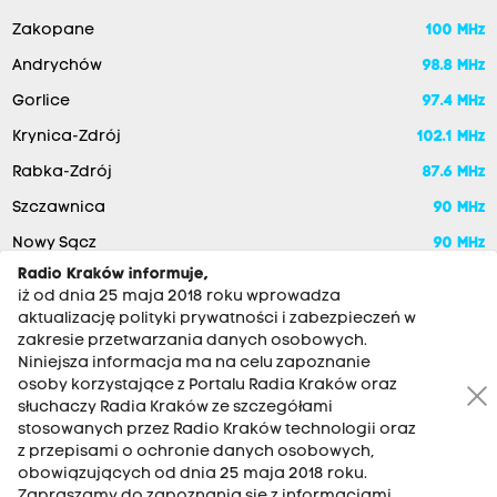
Zakopane
100 MHz
Andrychów
98.8 MHz
Gorlice
97.4 MHz
Krynica-Zdrój
102.1 MHz
Rabka-Zdrój
87.6 MHz
Szczawnica
90 MHz
Nowy Sącz
90 MHz
Radio Kraków informuje,
iż od dnia 25 maja 2018 roku wprowadza
aktualizację polityki prywatności i zabezpieczeń w
zakresie przetwarzania danych osobowych.
Niniejsza informacja ma na celu zapoznanie
osoby korzystające z Portalu Radia Kraków oraz
słuchaczy Radia Kraków ze szczegółami
stosowanych przez Radio Kraków technologii oraz
RADIO KRAKÓW SA. Aleja Juliusza Słowackiego 22, 30-007
z przepisami o ochronie danych osobowych,
Kraków
obowiązujących od dnia 25 maja 2018 roku.
Antena: 12 200 33 33
Zapraszamy do zapoznania się z informacjami