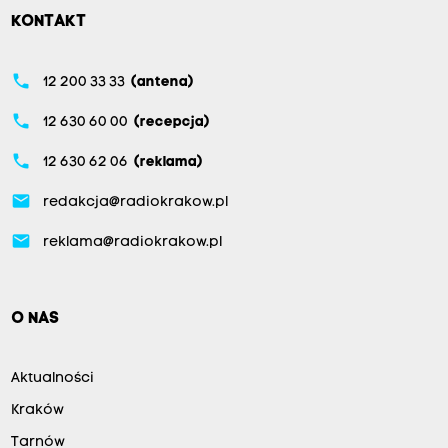
KONTAKT
phone
12 200 33 33
(antena)
phone
12 630 60 00
(recepcja)
phone
12 630 62 06
(reklama)
email
redakcja@radiokrakow.pl
email
reklama@radiokrakow.pl
O NAS
Aktualności
Kraków
Tarnów