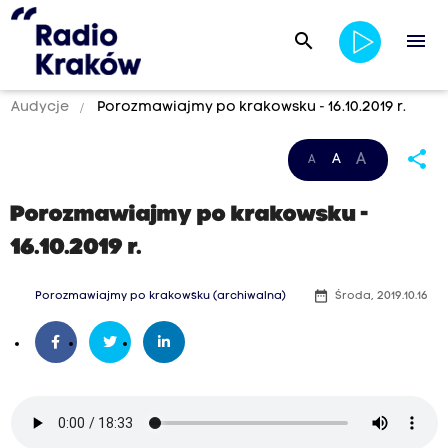
search
menu
Audycje
Porozmawiajmy po krakowsku - 16.10.2019 r.
share
A
A
A
Porozmawiajmy po krakowsku -
16.10.2019 r.
date_range
Porozmawiajmy po krakowsku (archiwalna)
Środa, 2019.10.16