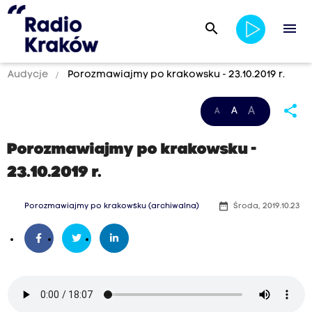
search
menu
Audycje
Porozmawiajmy po krakowsku - 23.10.2019 r.
share
A
A
A
Porozmawiajmy po krakowsku -
23.10.2019 r.
date_range
Porozmawiajmy po krakowsku (archiwalna)
Środa, 2019.10.23