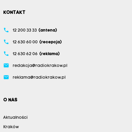
KONTAKT
phone
12 200 33 33
(antena)
phone
12 630 60 00
(recepcja)
phone
12 630 62 06
(reklama)
email
redakcja@radiokrakow.pl
email
reklama@radiokrakow.pl
O NAS
Aktualności
Kraków