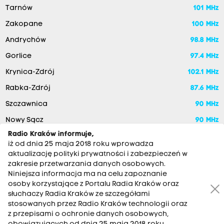
Tarnów
101 MHz
Zakopane
100 MHz
Andrychów
98.8 MHz
Gorlice
97.4 MHz
Krynica-Zdrój
102.1 MHz
Rabka-Zdrój
87.6 MHz
Szczawnica
90 MHz
Nowy Sącz
90 MHz
Radio Kraków informuje,
iż od dnia 25 maja 2018 roku wprowadza
aktualizację polityki prywatności i zabezpieczeń w
zakresie przetwarzania danych osobowych.
Niniejsza informacja ma na celu zapoznanie
osoby korzystające z Portalu Radia Kraków oraz
słuchaczy Radia Kraków ze szczegółami
stosowanych przez Radio Kraków technologii oraz
RADIO KRAKÓW SA. Aleja Juliusza Słowackiego 22, 30-007
z przepisami o ochronie danych osobowych,
Kraków