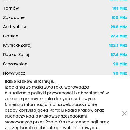
Tarnów
101 MHz
Zakopane
100 MHz
Andrychów
98.8 MHz
Gorlice
97.4 MHz
Krynica-Zdrój
102.1 MHz
Rabka-Zdrój
87.6 MHz
Szczawnica
90 MHz
Nowy Sącz
90 MHz
Radio Kraków informuje,
iż od dnia 25 maja 2018 roku wprowadza
aktualizację polityki prywatności i zabezpieczeń w
zakresie przetwarzania danych osobowych.
Niniejsza informacja ma na celu zapoznanie
osoby korzystające z Portalu Radia Kraków oraz
słuchaczy Radia Kraków ze szczegółami
stosowanych przez Radio Kraków technologii oraz
RADIO KRAKÓW SA. Aleja Juliusza Słowackiego 22, 30-007
z przepisami o ochronie danych osobowych,