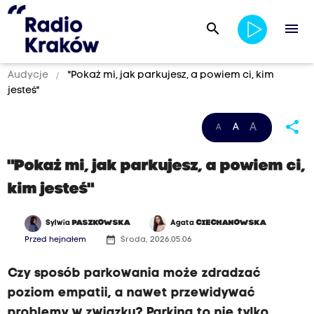
search
menu
Audycje
"Pokaż mi, jak parkujesz, a powiem ci, kim
jesteś"
share
A
A
A
"Pokaż mi, jak parkujesz, a powiem ci,
kim jesteś"
Sylwia
PASZKOWSKA
Agata
CIECHANOWSKA
date_range
Przed hejnałem
Środa, 2026.05.06
Czy sposób parkowania może zdradzać
poziom empatii, a nawet przewidywać
problemy w związku? Parking to nie tylko