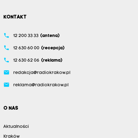
KONTAKT
phone
12 200 33 33
(antena)
phone
12 630 60 00
(recepcja)
phone
12 630 62 06
(reklama)
email
redakcja@radiokrakow.pl
email
reklama@radiokrakow.pl
O NAS
Aktualności
Kraków