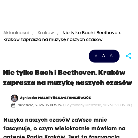
Aktualności
Kraków
Nie tylko Bach i Beethoven.
Kraków zaprasza na muzykę naszych czasów
share
A
A
A
Nie tylko Bach i Beethoven. Kraków
zaprasza na muzykę naszych czasów
Agnieszka
MALATYŃSKA-STANKIEWICZ
date_range
Niedziela, 2026.05.10 15:26
( Edytowany Niedziela, 2026.05.10 15:38 )
Muzyka naszych czasów zawsze mnie
fascynuje, o czym wielokrotnie mówiłam na
antenie Radia Kraków. Jest to fascynacja