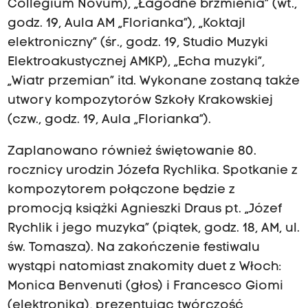
Collegium Novum), „Łagodne brzmienia” (wt.,
godz. 19, Aula AM „Florianka”), „Koktajl
elektroniczny” (śr., godz. 19, Studio Muzyki
Elektroakustycznej AMKP), „Echa muzyki”,
„Wiatr przemian” itd. Wykonane zostaną także
utwory kompozytorów Szkoły Krakowskiej
(czw., godz. 19, Aula „Florianka”).
Zaplanowano również świętowanie 80.
rocznicy urodzin Józefa Rychlika. Spotkanie z
kompozytorem połączone będzie z
promocją książki Agnieszki Draus pt. „Józef
Rychlik i jego muzyka” (piątek, godz. 18, AM, ul.
św. Tomasza). Na zakończenie festiwalu
wystąpi natomiast znakomity duet z Włoch:
Monica Benvenuti (głos) i Francesco Giomi
(elektronika), prezentując twórczość