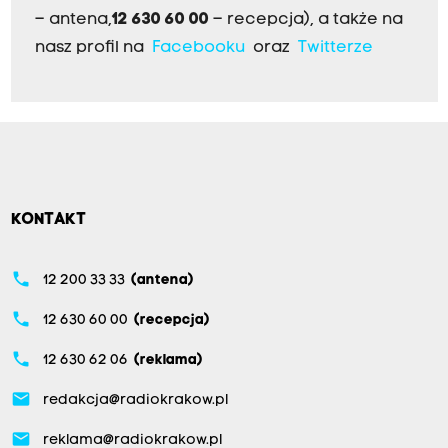
– antena,
12 630 60 00
– recepcja), a także na
nasz profil na
Facebooku
oraz
Twitterze
KONTAKT
phone
12 200 33 33
(antena)
phone
12 630 60 00
(recepcja)
phone
12 630 62 06
(reklama)
email
redakcja@radiokrakow.pl
email
reklama@radiokrakow.pl