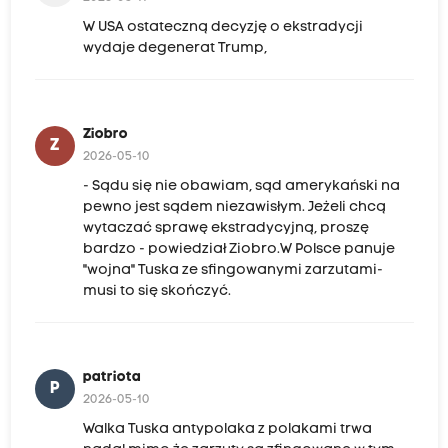
W USA ostateczną decyzję o ekstradycji
wydaje degenerat Trump,
Ziobro
Z
2026-05-10
- Sądu się nie obawiam, sąd amerykański na
pewno jest sądem niezawisłym. Jeżeli chcą
wytaczać sprawę ekstradycyjną, proszę
bardzo - powiedział Ziobro.W Polsce panuje
"wojna" Tuska ze sfingowanymi zarzutami-
musi to się skończyć.
patriota
P
2026-05-10
Walka Tuska antypolaka z polakami trwa