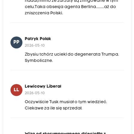
nadal,mimo że zarzuty są zfingowane w tym
celu.Taka obsesja agenta Berlina.........aż do
zniszczenia Polski.
Patryk Polak
PP
2026-05-10
Zbysiu tchórz uciekl do degenerata Trumpa.
Symboliczne.
Lewicowy Liberał
LL
2026-05-10
Oczywiście Tusk musiał o tym wiedzieć.
Ciekawe za ile się sprzedał.