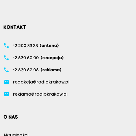
KONTAKT
phone
12 200 33 33
(antena)
phone
12 630 60 00
(recepcja)
phone
12 630 62 06
(reklama)
email
redakcja@radiokrakow.pl
email
reklama@radiokrakow.pl
O NAS
Aktualności