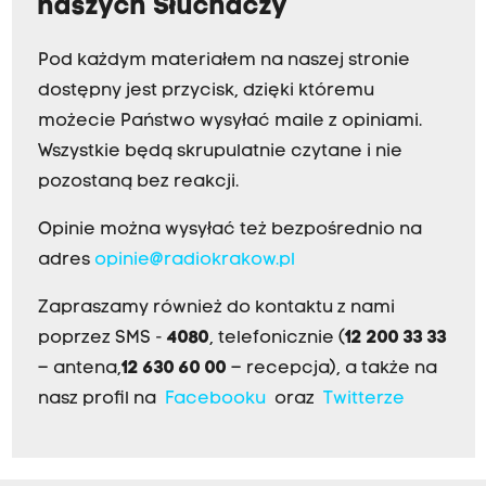
naszych Słuchaczy
Pod każdym materiałem na naszej stronie
dostępny jest przycisk, dzięki któremu
możecie Państwo wysyłać maile z opiniami.
Wszystkie będą skrupulatnie czytane i nie
pozostaną bez reakcji.
Opinie można wysyłać też bezpośrednio na
adres
opinie@radiokrakow.pl
Zapraszamy również do kontaktu z nami
poprzez SMS -
4080
, telefonicznie (
12 200 33 33
– antena,
12 630 60 00
– recepcja), a także na
nasz profil na
Facebooku
oraz
Twitterze