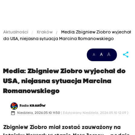
Aktualności
Kraków
Media: Zbigniew Ziobro wyjechał
do USA, niejasna sytuacja Marcina Romanowskiego
share
A
A
A
Media: Zbigniew Ziobro wyjechał do
USA, niejasna sytuacja Marcina
Romanowskiego
Radio
KRAKÓW
date_range
Niedziela, 2026.05.10 11:50
( Edytowany Niedziela, 2026.05.10 12:09 )
Zbigniew Ziobro miał zostać zauważony na