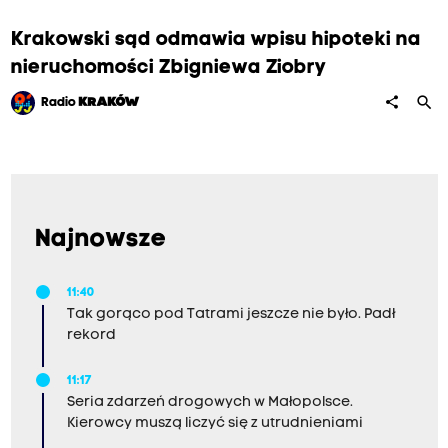
Krakowski sąd odmawia wpisu hipoteki na
nieruchomości Zbigniewa Ziobry
search
share
Radio
KRAKÓW
Najnowsze
11:40
Tak gorąco pod Tatrami jeszcze nie było. Padł
rekord
11:17
Seria zdarzeń drogowych w Małopolsce.
Kierowcy muszą liczyć się z utrudnieniami