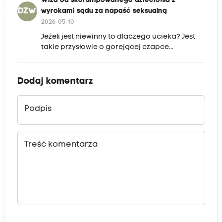
Wiza od skorumpowanego dzieciofila z
WOSDZWSZNS
wyrokami sądu za napaść seksualną
2026-05-10
Jeżeli jest niewinny to dlaczego ucieka? Jest
takie przysłowie o gorejącej czapce...
Dodaj komentarz
Podpis
Treść komentarza