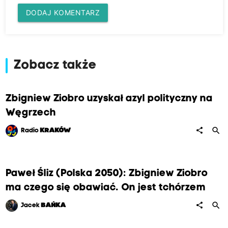
DODAJ KOMENTARZ
Zobacz także
Zbigniew Ziobro uzyskał azyl polityczny na
Węgrzech
search
share
Radio
KRAKÓW
Paweł Śliz (Polska 2050): Zbigniew Ziobro
ma czego się obawiać. On jest tchórzem
search
share
Jacek
BAŃKA