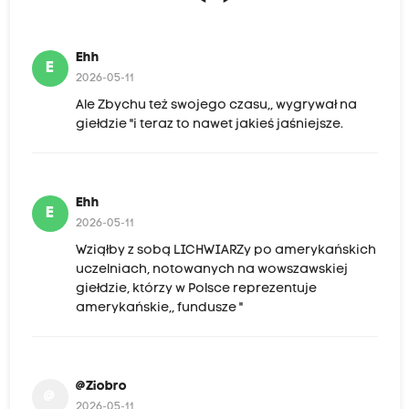
Ehh
E
2026-05-11
Ale Zbychu też swojego czasu,, wygrywał na
giełdzie "i teraz to nawet jakieś jaśniejsze.
Ehh
E
2026-05-11
Wziąłby z sobą LICHWIARZy po amerykańskich
uczelniach, notowanych na wowszawskiej
giełdzie, którzy w Polsce reprezentuje
amerykańskie,, fundusze "
@Ziobro
@
2026-05-11