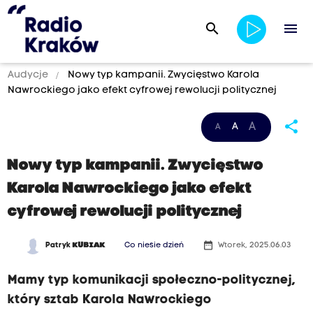
search
menu
Audycje
Nowy typ kampanii. Zwycięstwo Karola
Nawrockiego jako efekt cyfrowej rewolucji politycznej
share
A
A
A
Nowy typ kampanii. Zwycięstwo
Karola Nawrockiego jako efekt
cyfrowej rewolucji politycznej
date_range
Patryk
KUBIAK
Co niesie dzień
Wtorek, 2025.06.03
Mamy typ komunikacji społeczno-politycznej,
który sztab Karola Nawrockiego