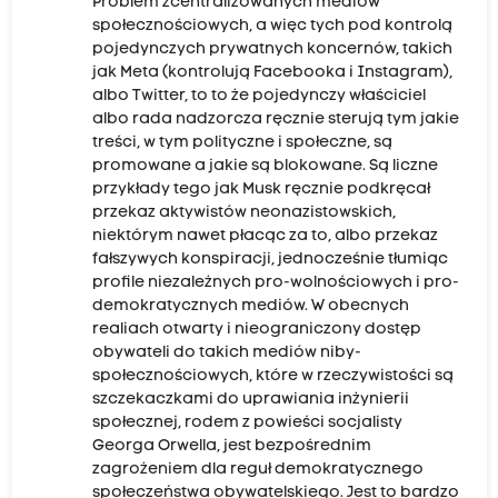
Problem zcentralizowanych mediów
społecznościowych, a więc tych pod kontrolą
pojedynczych prywatnych koncernów, takich
jak Meta (kontrolują Facebooka i Instagram),
albo Twitter, to to że pojedynczy właściciel
albo rada nadzorcza ręcznie sterują tym jakie
treści, w tym polityczne i społeczne, są
promowane a jakie są blokowane. Są liczne
przykłady tego jak Musk ręcznie podkręcał
przekaz aktywistów neonazistowskich,
niektórym nawet płacąc za to, albo przekaz
fałszywych konspiracji, jednocześnie tłumiąc
profile niezależnych pro-wolnościowych i pro-
demokratycznych mediów. W obecnych
realiach otwarty i nieograniczony dostęp
obywateli do takich mediów niby-
społecznościowych, które w rzeczywistości są
szczekaczkami do uprawiania inżynierii
społecznej, rodem z powieści socjalisty
Georga Orwella, jest bezpośrednim
zagrożeniem dla reguł demokratycznego
społeczeństwa obywatelskiego. Jest to bardzo