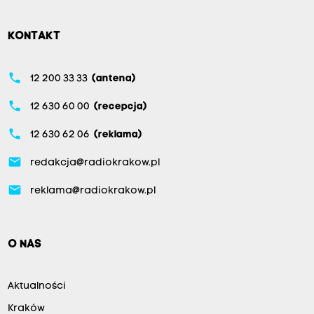
KONTAKT
phone
12 200 33 33
(antena)
phone
12 630 60 00
(recepcja)
phone
12 630 62 06
(reklama)
email
redakcja@radiokrakow.pl
email
reklama@radiokrakow.pl
O NAS
Aktualności
Kraków