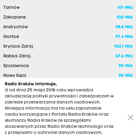
Tarnów
101 MHz
Zakopane
100 MHz
Andrychów
98.8 MHz
Gorlice
97.4 MHz
Krynica-Zdrój
102.1 MHz
Rabka-Zdrój
87.6 MHz
Szczawnica
90 MHz
Nowy Sącz
90 MHz
Radio Kraków informuje,
iż od dnia 25 maja 2018 roku wprowadza
aktualizację polityki prywatności i zabezpieczeń w
zakresie przetwarzania danych osobowych.
Niniejsza informacja ma na celu zapoznanie
osoby korzystające z Portalu Radia Kraków oraz
słuchaczy Radia Kraków ze szczegółami
stosowanych przez Radio Kraków technologii oraz
RADIO KRAKÓW SA. Aleja Juliusza Słowackiego 22, 30-007
z przepisami o ochronie danych osobowych,