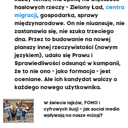
hasłowych rzeczy - Zielony Ład,
centra
migracji
, gospodarka, sprawy
międzynarodowe.
On nie
niuansuje, nie
zastanawia się, nie szuka trzeciego
dna.
Przez to budowanie na nowej
planszy innej rzeczywistości (nowym
językiem), udało się Prawu i
Sprawiedliwości odsunąć w kampanii,
że to nie ono - jako formacja - jest
oceniane. Ale ich kandydat walczy o
każdego nowego użytkownika.
W świecie lajków, FOMO i
cyfrowych iluzji – jak social media
wpływają na nasze mózgi?