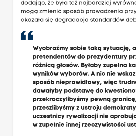
dodając, że była też najbardziej wyrów
mogą zmienić sposób prowadzenia przys
okazała się degradacja standardów deba
W
yobraźmy sobie taką sytuację, a
pretendentów do prezydentury prz
różnicą głosów. Byłaby zupełna ka
wyników wyborów.
A nic nie wskaz
sposób nieprawidłowy, w
ięc trudn
dawałyby podstawę do kwestiono
przekroczylibyśmy pewną granicę
przeszlibyśmy z ustroju demokraty
uczestnicy rywalizacji nie aprob
w zupełnie innej rzeczywistości us