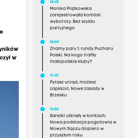
18:45
Monika Piątkowska
zarejestrowała komitet
wyborczy. Bez szyldu
partyjnego
le
18:09
wyników
Znamy pary 1. rundy Pucharu
Polski. Na kogo trafiły
czył w
małopolskie kluby?
17:47
Pytasz urząd, możesz
zapłacić. Nowe zasady w
Brzesku
16:58
Karetki utknęły w korkach.
Nowa podstacja pogotowia w
Nowym Sączu dopiero w
przyszłym roku