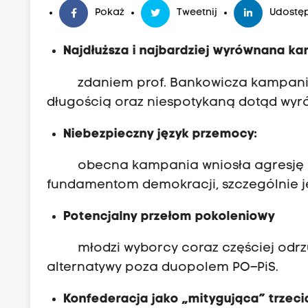
Pokaż
Tweetnij
Udostęp
Najdłuższa i najbardziej wyrównana kam
zdaniem prof. Bankowicza kampania 
długością oraz niespotykaną dotąd wyr
Niebezpieczny język przemocy:
obecna kampania wniosła agresję i ni
fundamentom demokracji, szczególnie je
Potencjalny przełom pokoleniowy
młodzi wyborcy coraz częściej odrzuc
alternatywy poza duopolem PO–PiS.
Konfederacja jako „mitygująca” trzecia