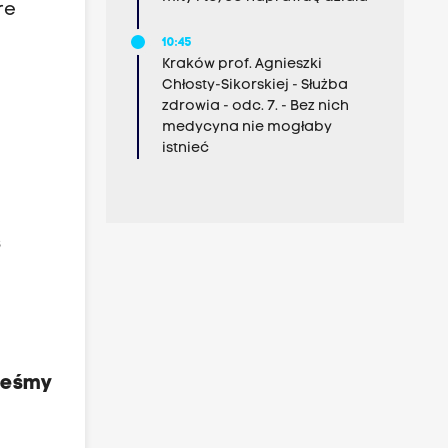
re
10:45
Kraków prof. Agnieszki
Chłosty-Sikorskiej - Służba
zdrowia - odc. 7. - Bez nich
medycyna nie mogłaby
istnieć
ś
steśmy