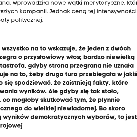
nana. Wprowadziła nowe wątki merytoryczne, któ
złych kampanii. Jednak ceną tej intensywności
ty politycznej.
 wszystko na to wskazuje, że jeden z dwóch
egra o przysłowiowy włos; b
ardzo niewielką
tastrofa, gdyby strona przegrana nie uznała
uje na to, żeby druga tura przebiegała w jaki
o się spodziewać, że zaistnieją fakty, które
wania wyników.
Ale gdyby się tak stało,
, co mogłoby skutkować tym, że płynnie
cznego do wielkiej niewiadomej. B
o skoro
ują wyników demokratycznych wyborów, to je
trojowej