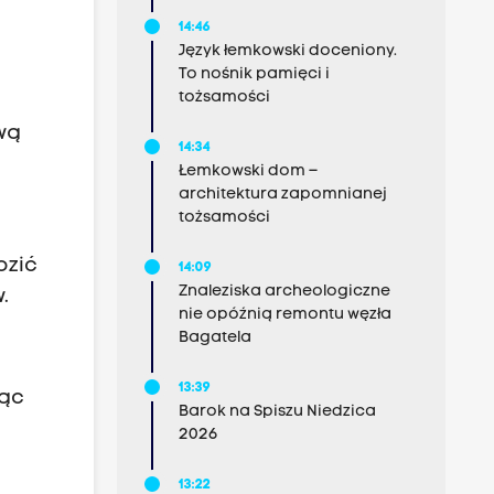
14:46
Język łemkowski doceniony.
To nośnik pamięci i
tożsamości
wą
14:34
Łemkowski dom –
architektura zapomnianej
tożsamości
ozić
14:09
Znaleziska archeologiczne
.
nie opóźnią remontu węzła
Bagatela
13:39
jąc
Barok na Spiszu Niedzica
2026
13:22