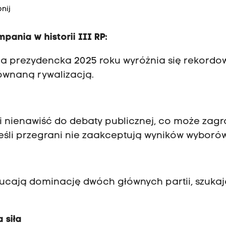
nij
pania w historii III RP:
prezydencka 2025 roku wyróżnia się rekordo
ównaną rywalizacją.
enawiść do debaty publicznej, co może zagr
śli przegrani nie zaakceptują wyników wyborów
ają dominację dwóch głównych partii, szuka
 siła