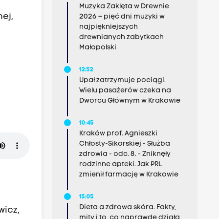
Muzyka Zaklęta w Drewnie
ej,
2026 – pięć dni muzyki w
najpiękniejszych
drewnianych zabytkach
Małopolski
12:52
Upał zatrzymuje pociągi.
Wielu pasażerów czeka na
Dworcu Głównym w Krakowie
10:45
Kraków prof. Agnieszki
Chłosty-Sikorskiej - Służba
zdrowia - odc. 8. - Zniknęły
rodzinne apteki. Jak PRL
zmienił farmację w Krakowie
15:05
Dieta a zdrowa skóra. Fakty,
wicz,
mity i to, co naprawdę działa