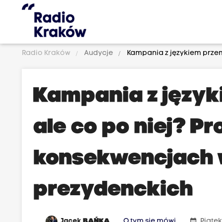
Radio Kraków
Audycje
Kampania z językiem przem
Kampania z język
ale co po niej? P
konsekwencjach
prezydenckich
date_range
Jacek
BAŃKA
O tym się mówi
Piątek