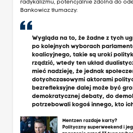
radykalizmu, potencjalnie zdolna do od
Bankowicz tłumaczy:
Wygląda na to, że żadne z tych ug
po kolejnych wyborach parlament
koalicyjnego, takie są uroki polit
rządzić,
wtedy ten układ dualistyc
m
ieć nadzieję, że jednak społecz
dotychczasowymi aktorami politycz
bezrefleksyjne dalej może być gro
demokratycznej debaty, do demokr
potrzebowali kogoś innego, kto ich
Mentzen rozdaje karty?
Polityczny superweekend i je