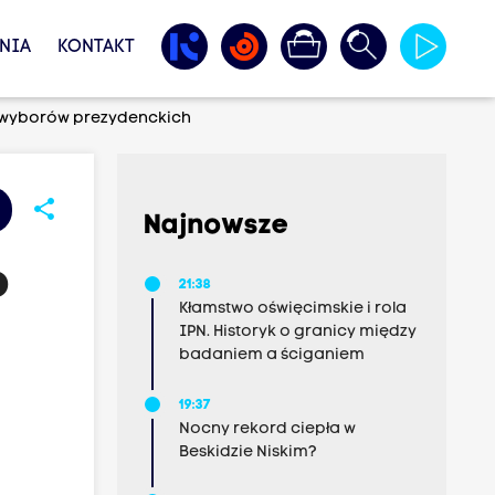
NIA
KONTAKT
h wyborów prezydenckich
share
Najnowsze
o
21:38
Kłamstwo oświęcimskie i rola
IPN. Historyk o granicy między
badaniem a ściganiem
19:37
Nocny rekord ciepła w
Beskidzie Niskim?