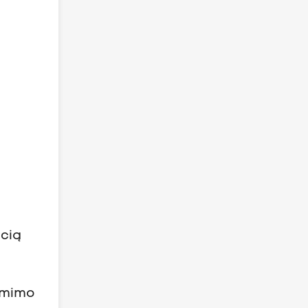
ecią
– mimo