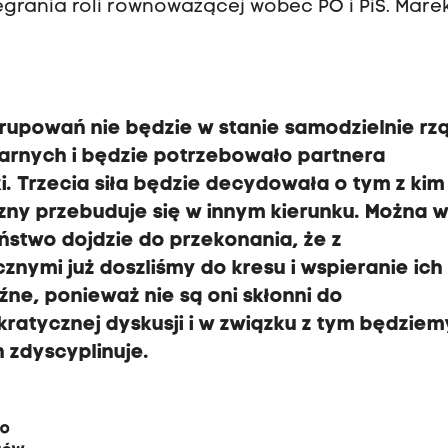
egrania roli równoważącej wobec PO i PiS. Mare
rupowań nie będzie w stanie samodzielnie rz
arnych i będzie potrzebowało partnera
yki. Trzecia siła będzie decydowała o tym z ki
zny przebuduje się w innym kierunku.
Można w
eństwo dojdzie do przekonania, że z
nymi już doszliśmy do kresu i wspieranie ich
źne,
ponieważ nie są oni
skłonni do
atycznej dyskusji i w związku z tym będziem
 zdyscyplinuje.
go