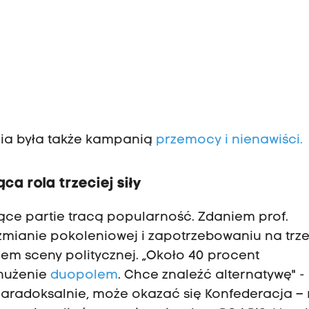
o
nia była także kampanią
przemocy i nienawiści.
a rola trzeciej siły
e partie tracą popularność. Zdaniem prof.
zmianie pokoleniowej i zapotrzebowaniu na trz
orem sceny politycznej. „Około 40 procent
nużenie
duopolem
. Chce znaleźć alternatywę" -
, paradoksalnie, może okazać się Konfederacja 