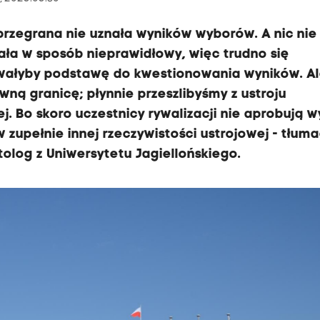
przegrana nie uznała wyników wyborów. A nic nie
ała w sposób nieprawidłowy, więc trudno się
dawałyby podstawę do kwestionowania wyników. A
wną granicę; płynnie przeszlibyśmy z ustroju
. Bo skoro uczestnicy rywalizacji nie aprobują 
upełnie innej rzeczywistości ustrojowej - tłuma
tolog z Uniwersytetu Jagiellońskiego.