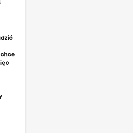
k
ądzić
m chce
ięc
y