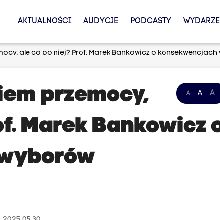
AKTUALNOŚCI
AUDYCJE
PODCASTY
WYDARZE
ocy, ale co po niej? Prof. Marek Bankowicz o konsekwencjac
iem przemocy,
A
A
A
rof. Marek Bankowicz 
 wyborów
, 2025.05.30