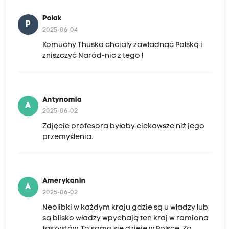
Polak
P
2025-06-04
Komuchy Thuska chcialy zawładnąć Polską i
zniszczyć Naród-nic z tego !
Antynomia
A
2025-06-02
Zdjęcie profesora byłoby ciekawsze niż jego
przemyślenia.
Amerykanin
A
2025-06-02
Neolibki w każdym kraju gdzie są u władzy lub
są blisko władzy wpychają ten kraj w ramiona