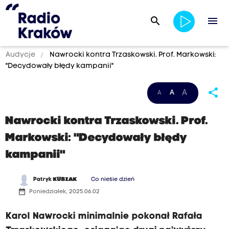
search
menu
Audycje
Nawrocki kontra Trzaskowski. Prof. Markowski:
"Decydowały błędy kampanii"
share
A
A
A
Nawrocki kontra Trzaskowski. Prof.
Markowski: "Decydowały błędy
kampanii"
Patryk
KUBIAK
Co niesie dzień
date_range
Poniedziałek, 2025.06.02
Karol Nawrocki minimalnie pokonał Rafała