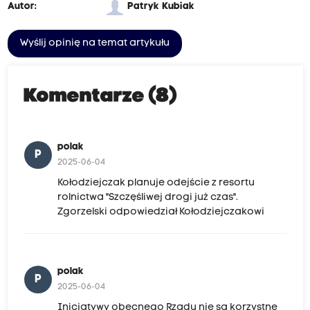
Autor:
Patryk Kubiak
Wyślij opinię na temat artykułu
Komentarze (8)
polak
P
2025-06-04
Kołodziejczak planuje odejście z resortu
rolnictwa "Szczęśliwej drogi już czas".
Zgorzelski odpowiedział Kołodziejczakowi
polak
P
2025-06-04
Inicjatywy obecnego Rządu nie są korzystne