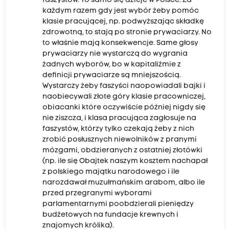
faszystów. To samo się dzieje w Polsce. Za
każdym razem gdy jest wybór żeby pomóc
klasie pracującej, np. podwyższając składkę
zdrowotną, to stają po stronie prywaciarzy. No
to właśnie mają konsekwencje. Same głosy
prywaciarzy nie wystarczą do wygrania
żadnych wyborów, bo w kapitaliźmie z
definicji prywaciarze są mniejszością.
Wystarczy żeby faszyści naopowiadali bajki i
naobiecywali złote góry klasie pracowniczej,
obiacanki które oczywiście później nigdy się
nie ziszcza, i klasa pracująca zagłosuje na
faszystów, którzy tylko czekają żeby z nich
zrobić posłusznych niewolników z pranymi
mózgami, obdzieranych z ostatniej złotówki
(np. ile się Obajtek naszym kosztem nachapał
z polskiego majątku narodowego i ile
narozdawał muzułmańskim arabom, albo ile
przed przegranymi wyborami
parlamentarnymi poobdzierali pieniędzy
budżetowych na fundacje krewnych i
znajomych królika).