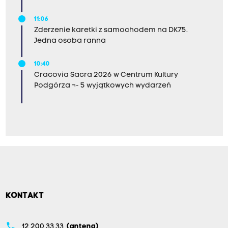
11:06
Zderzenie karetki z samochodem na DK75.
Jedna osoba ranna
10:40
Cracovia Sacra 2026 w Centrum Kultury
Podgórza ¬- 5 wyjątkowych wydarzeń
KONTAKT
phone
12 200 33 33
(antena)