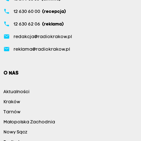
phone
12 630 60 00
(recepcja)
phone
12 630 62 06
(reklama)
email
redakcja@radiokrakow.pl
email
reklama@radiokrakow.pl
O NAS
Aktualności
Kraków
Tarnów
Małopolska Zachodnia
Nowy Sącz