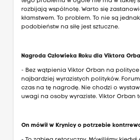
tego problemu w ogóle nie ma w takiej s
rozbijają wspólnotę. Warto się zastanow
kłamstwem. To problem. To nie są jedna
podobieństw na siłę jest sztuczne.
Nagroda Człowieka Roku dla Viktora Orb
- Bez wątpienia Viktor Orban na polityce 
najbardziej wyrazistych polityków. Forum
czas na tę nagrodę. Nie chodzi o wystaw
uwagi na osoby wyraziste. Viktor Orban t
On mówił w Krynicy o potrzebie kontrrewol
- To zabieg retoryczny. Mówiliśmy kiedyś