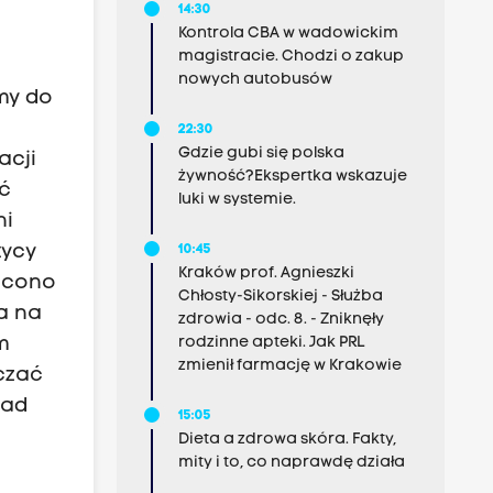
14:30
Kontrola CBA w wadowickim
magistracie. Chodzi o zakup
nowych autobusów
my do
22:30
Gdzie gubi się polska
acji
żywność?Ekspertka wskazuje
yć
luki w systemie.
ni
tycy
10:45
Kraków prof. Agnieszki
ięcono
Chłosty-Sikorskiej - Służba
a na
zdrowia - odc. 8. - Zniknęły
rodzinne apteki. Jak PRL
m
zmienił farmację w Krakowie
lczać
ład
15:05
Dieta a zdrowa skóra. Fakty,
mity i to, co naprawdę działa