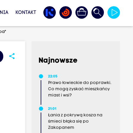
NIA
KONTAKT
ba"
share
Najnowsze
22:05
Prawo łowieckie do poprawki.
Co mogą zyskać mieszkańcy
miast i wsi?
21:01
Łania z pokrywą kosza na
śmieci błąka się po
Zakopanem