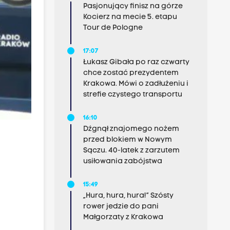
Pasjonujący finisz na górze
Kocierz na mecie 5. etapu
Tour de Pologne
17:07
Łukasz Gibała po raz czwarty
chce zostać prezydentem
Krakowa. Mówi o zadłużeniu i
strefie czystego transportu
16:10
Dźgnął znajomego nożem
przed blokiem w Nowym
Sączu. 40-latek z zarzutem
usiłowania zabójstwa
15:49
„Hura, hura, hura!” Szósty
rower jedzie do pani
Małgorzaty z Krakowa