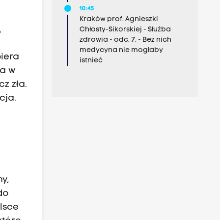
10:45
Kraków prof. Agnieszki
Chłosty-Sikorskiej - Służba
?
zdrowia - odc. 7. - Bez nich
medycyna nie mogłaby
biera
istnieć
ia w
z zła.
cja.
y,
do
lsce