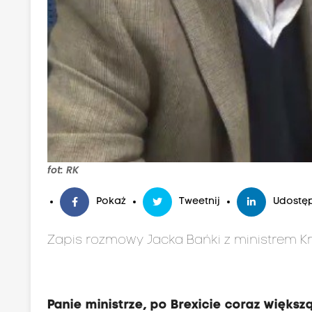
fot: RK
Pokaż
Tweetnij
Udostęp
Zapis rozmowy Jacka Bańki z ministrem K
Panie ministrze, po Brexicie coraz większ