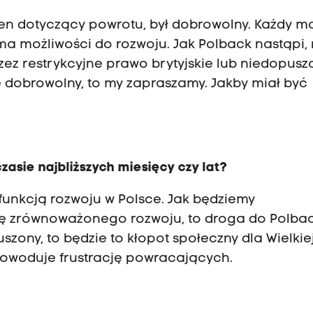
 ten dotyczący powrotu, był dobrowolny. Każdy m
a możliwości do rozwoju. Jak Polback nastąpi, 
ez restrykcyjne prawo brytyjskie lub niedopusz
e dobrowolny, to my zapraszamy. Jakby miał być
asie najbliższych miesięcy czy lat?
 funkcją rozwoju w Polsce. Jak będziemy
kę zrównoważonego rozwoju, to droga do Polba
zony, to będzie to kłopot społeczny dla Wielkie
spowoduje frustrację powracających.