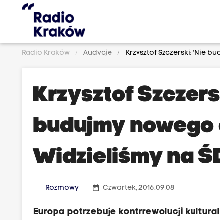
Radio Kraków
Audycje
Krzysztof Szczerski: "Nie b
Krzysztof Szczers
budujmy nowego c
Widzieliśmy na ŚD
date_range
Rozmowy
Czwartek, 2016.09.08
Europa potrzebuje kontrrewolucji kultur