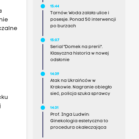
15:44
a
Tarnów: Woda zalała ulice i
nie
posesje. Ponad 50 interwencji
po burzach
czalne
15:07
Serial "Domek na prerii".
Klasyczna historia w nowej
odsłonie
14:39
Atak na Ukraińców w
Krakowie. Nagranie obiegło
sieć, policja szuka sprawcy
cku
j
14:31
Prof. Inga Ludwin:
Ginekologia estetyczna to
procedura okaleczająca