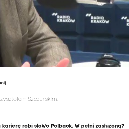
nij
rzysztofem Szczerskim.
ą karierę robi słowo Polback. W pełni zasłużoną?