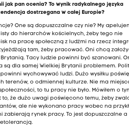
nii jak pan ocenia? To wynik radykalnego języka
tendencja dostrzegana w całej Europie?
dencje? One są dopuszczalne czy nie? My apeluje
listy do hierarchów kościelnych, żeby tego nie
sk na pracę społeczną z ludźmi na rzecz integr
zyjeżdżają tam, żeby pracować. Oni chcą założ
ą Brytanią. Tacy ludzie powinni być szanowani. O
 są dla samej Wielkiej Brytanii problemem. Poli
a powinni wychowywać ludzi. Dużo wysiłku pośw
ch terenów, o odmiennej kulturze. Nie ma miejsc
 społeczności, to tu pracy nie było. Mówiłem o ty
est to, że dużo uwagi poświęcono temu, żeby zwa
rantów, ale nie wykonano pracy wobec na przyk
i zabierają rynek pracy. To jest dopuszczalne a
ietolerancją.