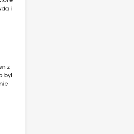
które
wdą i
en z
o był
nie