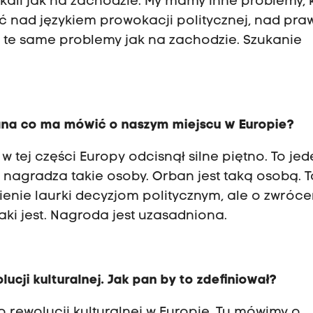
kali jak na zachodzie. My mamy inne problemy, 
ić nad językiem prowokacji politycznej, nad pra
k te same problemy jak na zachodzie. Szukanie
ana co ma mówić o naszym miejscu w Europie?
w tej części Europy odcisnął silne piętno. To jed
 nagradza takie osoby. Orban jest taką osobą. T
ienie laurki decyzjom politycznym, ale o zwróce
aki jest. Nagroda jest uzasadniona.
ucji kulturalnej. Jak pan by to zdefiniował?
 o rewolucji kulturalnej w Europie. Tu mówimy o