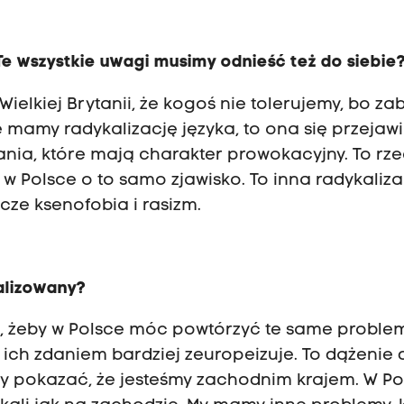
 Te wszystkie uwagi musimy odnieść też do siebie
Wielkiej Brytanii, że kogoś nie tolerujemy, bo za
e mamy radykalizację języka, to ona się przejaw
łania, które mają charakter prowokacyjny. To rzec
w Polsce o to samo zjawisko. To inna radykaliza
szcze ksenofobia i rasizm.
alizowany?
eli, żeby w Polsce móc powtórzyć te same problem
s ich zdaniem bardziej zeuropeizuje. To dążenie 
eby pokazać, że jesteśmy zachodnim krajem. W Po