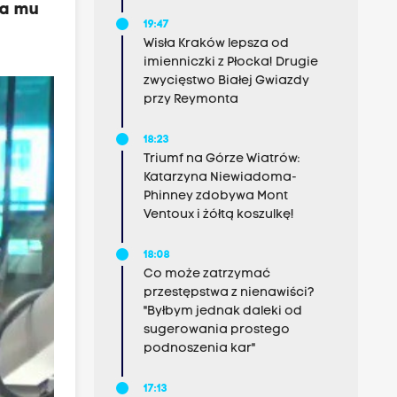
ia mu
19:47
Wisła Kraków lepsza od
imienniczki z Płocka! Drugie
zwycięstwo Białej Gwiazdy
przy Reymonta
18:23
Triumf na Górze Wiatrów:
Katarzyna Niewiadoma-
Phinney zdobywa Mont
Ventoux i żółtą koszulkę!
18:08
Co może zatrzymać
przestępstwa z nienawiści?
"Byłbym jednak daleki od
sugerowania prostego
podnoszenia kar"
17:13