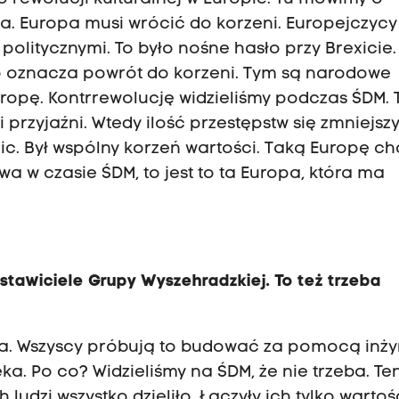
a. Europa musi wrócić do korzeni. Europejczycy
 politycznymi. To było nośne hasło przy Brexicie
 To oznacza powrót do korzeni. Tym są narodowe
uropę. Kontrrewolucję widzieliśmy podczas ŚDM. T
i przyjaźni. Wtedy ilość przestępstw się zmniejszy
ic. Był wspólny korzeń wartości. Taką Europę c
a w czasie ŚDM, to jest to ta Europa, która ma
tawiciele Grupy Wyszehradzkiej. To też trzeba
na. Wszyscy próbują to budować za pomocą inżyn
a. Po co? Widzieliśmy na ŚDM, że nie trzeba. Te
 ludzi wszystko dzieliło. Łączyły ich tylko wartośc