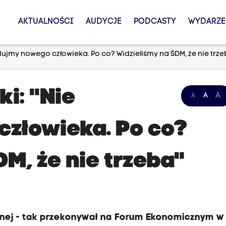
AKTUALNOŚCI
AUDYCJE
PODCASTY
WYDARZE
udujmy nowego człowieka. Po co? Widzieliśmy na ŚDM, że nie trze
ki: "Nie
A
A
A
złowieka. Po co?
M, że nie trzeba"
alnej - tak przekonywał na Forum Ekonomicznym w