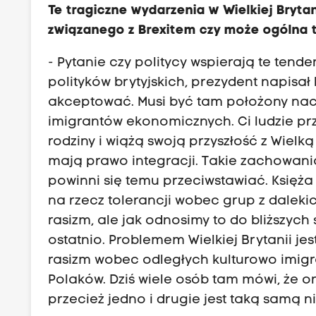
Te tragiczne wydarzenia w Wielkiej Bryta
związanego z Brexitem czy może ogólna 
- Pytanie czy politycy wspierają te ten
polityków brytyjskich, prezydent napisał 
akceptować. Musi być tam położony naci
imigrantów ekonomicznych. Ci ludzie pr
rodziny i wiążą swoją przyszłość z Wielk
mają prawo integracji. Takie zachowania
powinni się temu przeciwstawiać. Księż
na rzecz tolerancji wobec grup z daleki
rasizm, ale jak odnosimy to do bliższych
ostatnio. Problemem Wielkiej Brytanii j
rasizm wobec odległych kulturowo imig
Polaków. Dziś wiele osób tam mówi, że on
przecież jedno i drugie jest taką samą n