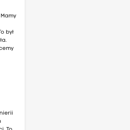
. Mamy
o był
ła.
hcemy
ierii
n
i. To