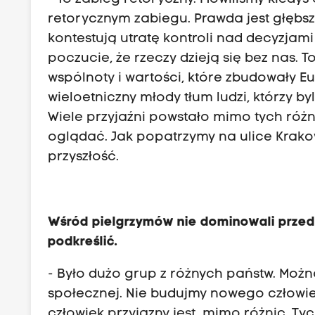
retorycznym zabiegu. Prawda jest głębsz
kontestują utratę kontroli nad decyzjami
poczucie, że rzeczy dzieją się bez nas.
wspólnoty i wartości, które zbudowały E
wieloetniczny młody tłum ludzi, którzy byl
Wiele przyjaźni powstało mimo tych różn
oglądać. Jak popatrzymy na ulice Krakow
przyszłość.
Wśród pielgrzymów nie dominowali przeds
podkreślić.
- Było dużo grup z różnych państw. Moż
społecznej. Nie budujmy nowego człowiek
człowiek przyjazny jest, mimo różnic. Tych