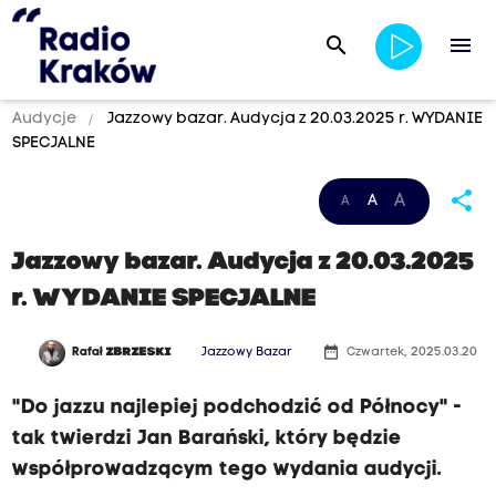
search
menu
Audycje
Jazzowy bazar. Audycja z 20.03.2025 r. WYDANIE
SPECJALNE
share
A
A
A
Jazzowy bazar. Audycja z 20.03.2025
r. WYDANIE SPECJALNE
date_range
Rafał
ZBRZESKI
Jazzowy Bazar
Czwartek, 2025.03.20
"Do jazzu najlepiej podchodzić od Północy" -
tak twierdzi Jan Barański, który będzie
współprowadzącym tego wydania audycji.