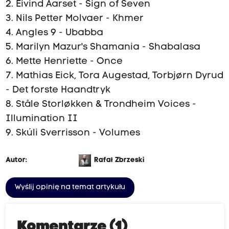
2. Eivind Aarset - Sign of Seven
3. Nils Petter Molvaer - Khmer
4. Angles 9 - Ubabba
5. Marilyn Mazur's Shamania - Shabalasa
6. Mette Henriette - Once
7. Mathias Eick, Tora Augestad, Torbjørn Dyrud
- Det forste Haandtryk
8. Ståle Storløkken & Trondheim Voices -
Illumination II
9. Skúli Sverrisson - Volumes
Autor:
Rafał Zbrzeski
Wyślij opinię na temat artykułu
Komentarze (1)