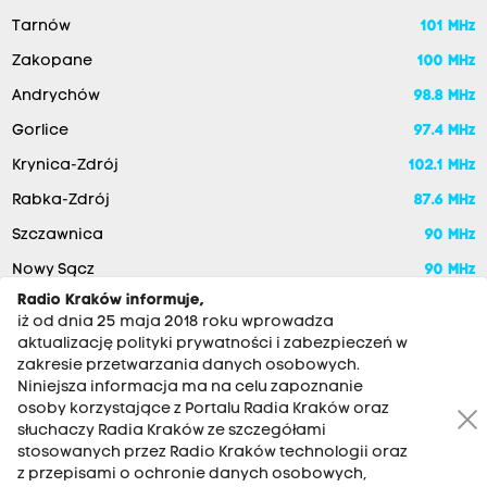
Tarnów
101 MHz
Zakopane
100 MHz
Andrychów
98.8 MHz
Gorlice
97.4 MHz
Krynica-Zdrój
102.1 MHz
Rabka-Zdrój
87.6 MHz
Szczawnica
90 MHz
Nowy Sącz
90 MHz
Radio Kraków informuje,
iż od dnia 25 maja 2018 roku wprowadza
aktualizację polityki prywatności i zabezpieczeń w
zakresie przetwarzania danych osobowych.
Niniejsza informacja ma na celu zapoznanie
osoby korzystające z Portalu Radia Kraków oraz
słuchaczy Radia Kraków ze szczegółami
stosowanych przez Radio Kraków technologii oraz
RADIO KRAKÓW SA. Aleja Juliusza Słowackiego 22, 30-007
z przepisami o ochronie danych osobowych,