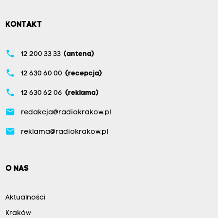
KONTAKT
phone
12 200 33 33
(antena)
phone
12 630 60 00
(recepcja)
phone
12 630 62 06
(reklama)
email
redakcja@radiokrakow.pl
email
reklama@radiokrakow.pl
O NAS
Aktualności
Kraków