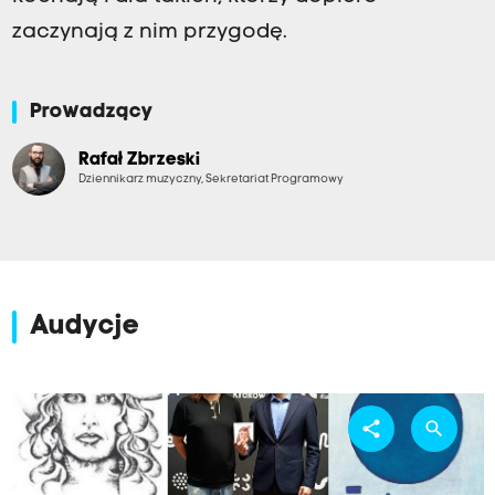
zaczynają z nim przygodę.
Prowadzący
Rafał Zbrzeski
Dziennikarz muzyczny, Sekretariat Programowy
Audycje
share
search