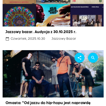
Jazzowy bazar. Audycja z 30.10.2025 r.
calendar_today
Czwartek, 2025.10.30
Jazzowy Bazar
share
search
Omasta: "Od jazzu do hip-hopu jest naprawdę