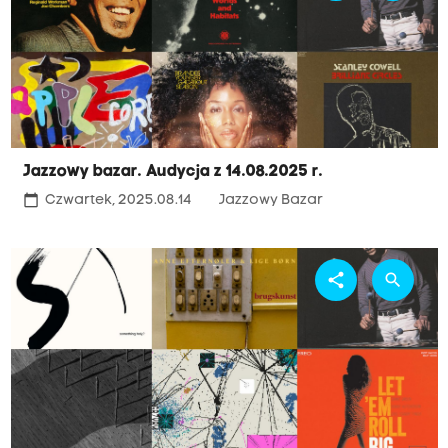
Jazzowy bazar. Audycja z 14.08.2025 r.
calendar_today
Czwartek, 2025.08.14
Jazzowy Bazar
share
search