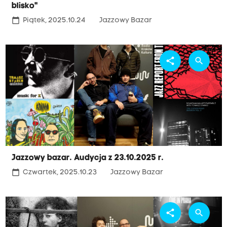
blisko"
calendar_today
Piątek, 2025.10.24
Jazzowy Bazar
share
search
Jazzowy bazar. Audycja z 23.10.2025 r.
calendar_today
Czwartek, 2025.10.23
Jazzowy Bazar
share
search