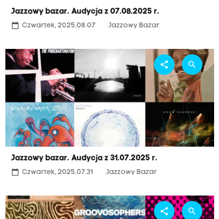
Jazzowy bazar. Audycja z 07.08.2025 r.
calendar_today
Czwartek, 2025.08.07
Jazzowy Bazar
share
search
Jazzowy bazar. Audycja z 31.07.2025 r.
calendar_today
Czwartek, 2025.07.31
Jazzowy Bazar
share
search