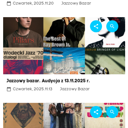
calendar_today
Czwartek, 2025.11.20
Jazzowy Bazar
share
search
Jazzowy bazar. Audycja z 13.11.2025 r.
calendar_today
Czwartek, 2025.11.13
Jazzowy Bazar
share
search