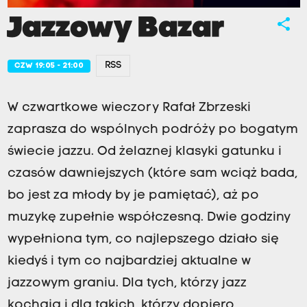
Jazzowy Bazar
share
RSS
CZW 19:05 - 21:00
W czwartkowe wieczory Rafał Zbrzeski
zaprasza do wspólnych podróży po bogatym
świecie jazzu. Od żelaznej klasyki gatunku i
czasów dawniejszych (które sam wciąż bada,
bo jest za młody by je pamiętać), aż po
muzykę zupełnie współczesną. Dwie godziny
wypełniona tym, co najlepszego działo się
kiedyś i tym co najbardziej aktualne w
jazzowym graniu. Dla tych, którzy jazz
kochają i dla takich, którzy dopiero