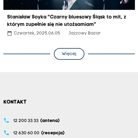
Stanisław Soyka "Czarny bluesowy Śląsk to mit, z
którym zupełnie się nie utożsamiam"
calendar_today
Czwartek, 2025.06.05
Jazzowy Bazar
Więcej
KONTAKT
phone
12 200 33 33
(antena)
phone
12 630 60 00
(recepcja)