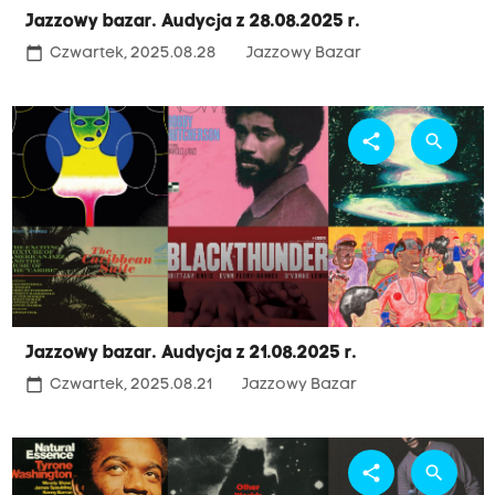
Jazzowy bazar. Audycja z 28.08.2025 r.
calendar_today
Czwartek, 2025.08.28
Jazzowy Bazar
share
search
Jazzowy bazar. Audycja z 21.08.2025 r.
calendar_today
Czwartek, 2025.08.21
Jazzowy Bazar
share
search