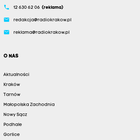
phone
12 630 62 06
(reklama)
email
redakcja@radiokrakow.pl
email
reklama@radiokrakow.pl
O NAS
Aktualności
Kraków
Tarnów
Małopolska Zachodnia
Nowy Sącz
Podhale
Gorlice