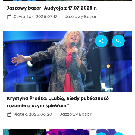
Jazzowy bazar. Audycja z 17.07.2025 r.
calendar_today
Czwartek, 2025.07.17
Jazzowy Bazar
share
search
Krystyna Prońko: „Lubię, kiedy publiczność
rozumie o czym śpiewam”
calendar_today
Piątek, 2025.06.20
Jazzowy Bazar