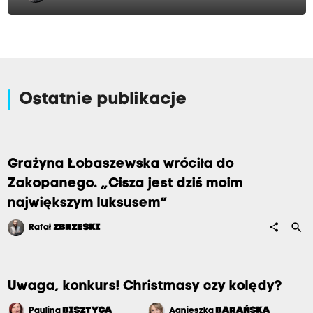
Ostatnie publikacje
Grażyna Łobaszewska wróciła do
Zakopanego. „Cisza jest dziś moim
największym luksusem”
search
share
Rafał
ZBRZESKI
Uwaga, konkurs! Christmasy czy kolędy?
Paulina
BISZTYGA
Agnieszka
BARAŃSKA