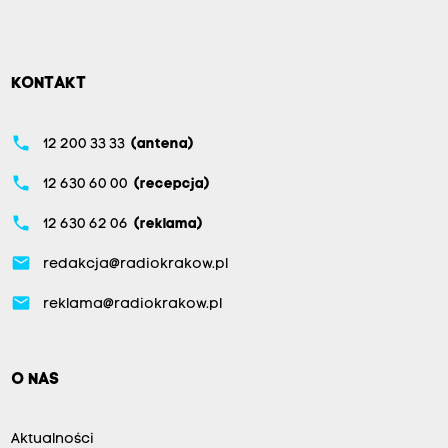
KONTAKT
phone
12 200 33 33
(antena)
phone
12 630 60 00
(recepcja)
phone
12 630 62 06
(reklama)
email
redakcja@radiokrakow.pl
email
reklama@radiokrakow.pl
O NAS
Aktualności