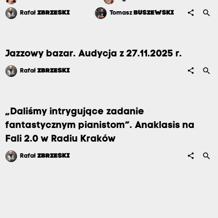
search
share
Rafał
ZBRZESKI
Tomasz
BUSZEWSKI
Jazzowy bazar. Audycja z 27.11.2025 r.
search
share
Rafał
ZBRZESKI
„Daliśmy intrygujące zadanie
fantastycznym pianistom”. Anaklasis na
Fali 2.0 w Radiu Kraków
search
share
Rafał
ZBRZESKI