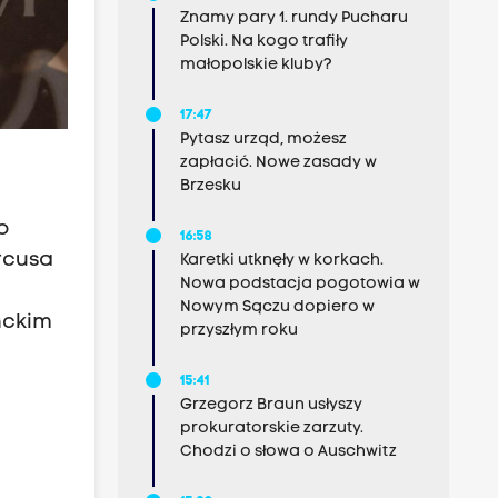
Znamy pary 1. rundy Pucharu
Polski. Na kogo trafiły
małopolskie kluby?
17:47
Pytasz urząd, możesz
zapłacić. Nowe zasady w
Brzesku
o
16:58
rcusa
Karetki utknęły w korkach.
Nowa podstacja pogotowia w
Nowym Sączu dopiero w
nckim
przyszłym roku
15:41
Grzegorz Braun usłyszy
prokuratorskie zarzuty.
Chodzi o słowa o Auschwitz