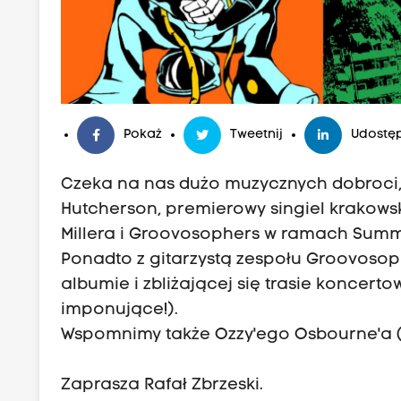
Pokaż
Tweetnij
Udostęp
Czeka na nas dużo muzycznych dobroci, 
Hutcherson, premierowy singiel krakows
Millera i Groovosophers w ramach Summe
Ponadto z gitarzystą zespołu Groovoso
albumie i zbliżającej się trasie koncertow
imponujące!).
Wspomnimy także Ozzy'ego Osbourne'a (w
Zaprasza Rafał Zbrzeski.