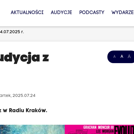
AKTUALNOŚCI
AUDYCJE
PODCASTY
WYDARZE
4.07.2025 r.
udycja z
A
A
A
rtek, 2025.07.24
zz w Radiu Kraków.