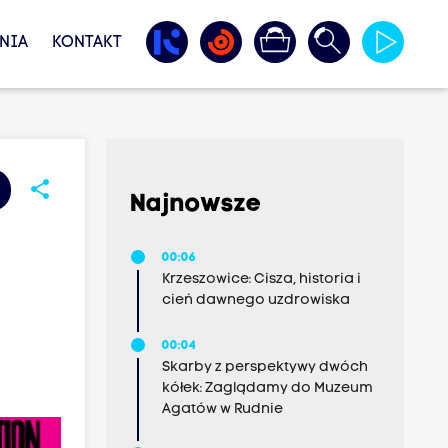
NIA
KONTAKT
share
Najnowsze
00:06
Krzeszowice: Cisza, historia i
cień dawnego uzdrowiska
00:04
Skarby z perspektywy dwóch
kółek: Zaglądamy do Muzeum
Agatów w Rudnie