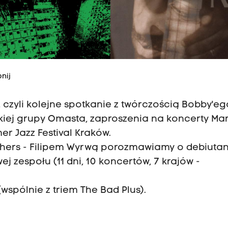
nij
czyli kolejne spotkanie z twórczością Bobby'eg
kiej grupy Omasta, zaproszenia na koncerty Ma
r Jazz Festival Kraków.
phers - Filipem Wyrwą porozmawiamy o debiuta
ej zespołu (11 dni, 10 koncertów, 7 krajów -
spólnie z triem The Bad Plus).