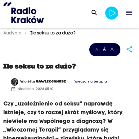
search
menu
Audycje
Ile seksu to za dużo?
share
A
A
A
Ile seksu to za dużo?
Wioletta
GAWLIK-JANUSZ
Wieczorna terapia
date_range
Niedziela, 2026.05.10
Czy „uzależnienie od seksu” naprawdę
istnieje, czy to raczej skrót myślowy, który
niewiele ma wspólnego z diagnozą? W
„Wieczornej Terapii” przyglądamy się
hiperseksualności – zjawisku, które budzi