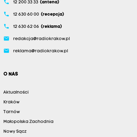
phone
12 200 33 33
(antena)
phone
12 630 60 00
(recepcja)
phone
12 630 62 06
(reklama)
email
redakcja@radiokrakow.pl
email
reklama@radiokrakow.pl
O NAS
Aktualności
Kraków
Tarnów
Małopolska Zachodnia
Nowy Sącz