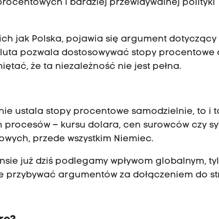
procentowych i bardziej przewidywalnej polityki
ch jak Polska, pojawia się argument dotyczący 
waluta pozwala dostosowywać stopy procentowe
tać, że ta niezależność nie jest pełna.
nie ustala stopy procentowe samodzielnie, to i t
ch procesów – kursu dolara, cen surowców czy sy
wych, przede wszystkim Niemiec.
nsie już dziś podlegamy wpływom globalnym, ty
e przybywać argumentów za dołączeniem do st