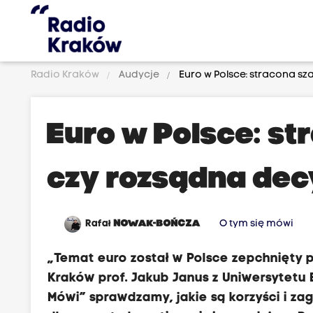
Radio Kraków
Audycje
Euro w Polsce: stracona s
Euro w Polsce: s
czy rozsądna dec
Rafał
NOWAK-BOŃCZA
O tym się mówi
„Temat euro został w Polsce zepchnięty 
Kraków prof. Jakub Janus z Uniwersytet
Mówi” sprawdzamy, jakie są korzyści i za