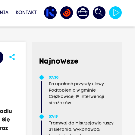
NIA
KONTAKT
share
Najnowsze
07:30
Po upałach przyszły ulewy.
Podtopienia w gminie
Ciężkowice, 19 interwencji
strażaków
Radiu
07:19
 Się
Tramwaj do Mistrzejowic ruszy
raz
31 sierpnia. Wykonawca: