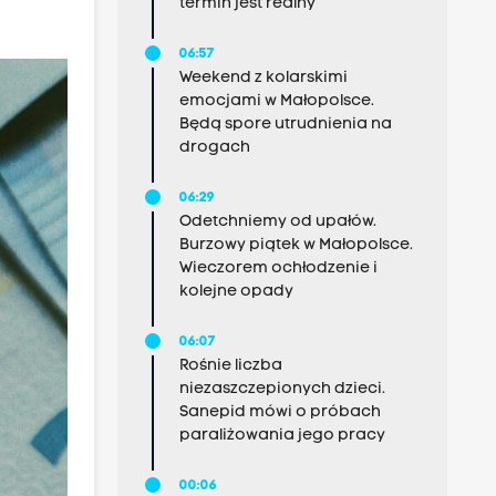
termin jest realny
06:57
Weekend z kolarskimi
emocjami w Małopolsce.
Będą spore utrudnienia na
drogach
06:29
Odetchniemy od upałów.
Burzowy piątek w Małopolsce.
Wieczorem ochłodzenie i
kolejne opady
06:07
Rośnie liczba
niezaszczepionych dzieci.
Sanepid mówi o próbach
paraliżowania jego pracy
00:06