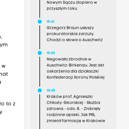
Nowym Sączu dopiero w
przyszłym roku
15:41
Grzegorz Braun usłyszy
prokuratorskie zarzuty.
,
Chodzi o słowa o Auschwitz
tym
15:30
Negowała zbrodnie w
Auschwitz-Birkenau. Jest akt
 w
oskarżenia dla działaczki
mat
Konfederacji Korony Polskiej
a
10:45
Kraków prof. Agnieszki
Chłosty-Sikorskiej - Służba
o to z
zdrowia - odc. 8. - Zniknęły
y
rodzinne apteki. Jak PRL
zmienił farmację w Krakowie