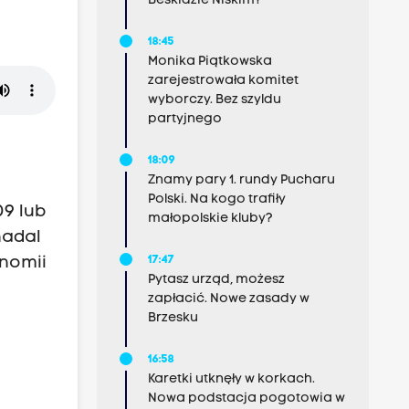
Beskidzie Niskim?
18:45
Monika Piątkowska
zarejestrowała komitet
wyborczy. Bez szyldu
partyjnego
18:09
Znamy pary 1. rundy Pucharu
Polski. Na kogo trafiły
09 lub
małopolskie kluby?
nadal
onomii
17:47
Pytasz urząd, możesz
zapłacić. Nowe zasady w
Brzesku
16:58
Karetki utknęły w korkach.
Nowa podstacja pogotowia w