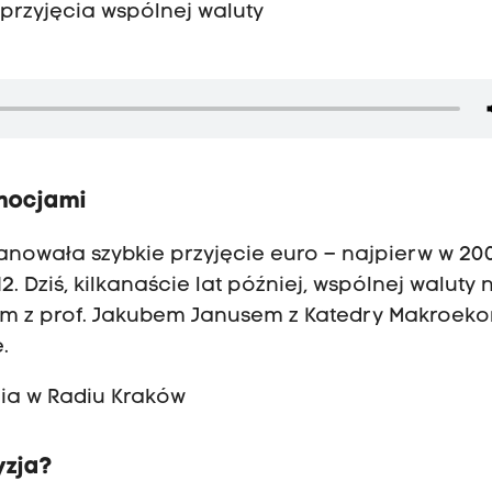
przyjęcia wspólnej waluty
emocjami
anowała szybkie przyjęcie euro – najpierw w 20
2. Dziś, kilkanaście lat później, wspólnej waluty 
ym z prof. Jakubem Janusem z Katedry Makroek
.
nia w Radiu Kraków
yzja?