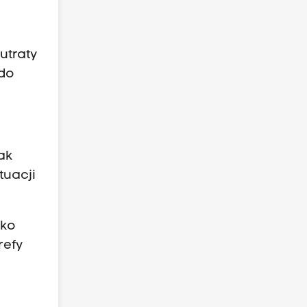
utraty
 do
ak
tuacji
lko
refy