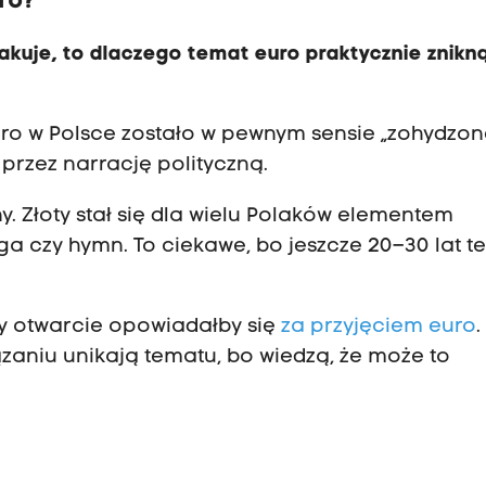
uro?
uje, to dlaczego temat euro praktycznie znikną
uro w Polsce zostało w pewnym sensie „zohydzon
i przez narrację polityczną.
y. Złoty stał się dla wielu Polaków elementem
ga czy hymn. To ciekawe, bo jeszcze 20–30 lat 
óry otwarcie opowiadałby się
za przyjęciem euro
zaniu unikają tematu, bo wiedzą, że może to