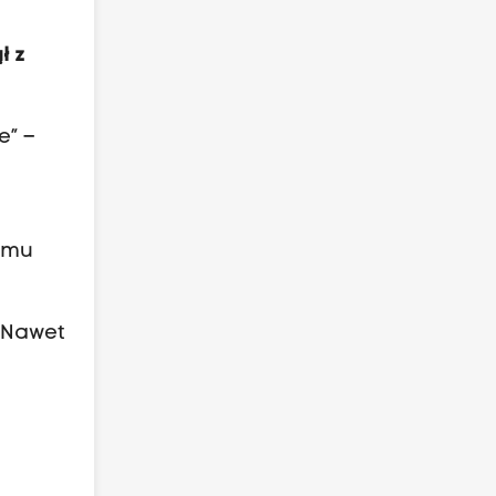
ł z
e” –
temu
. Nawet