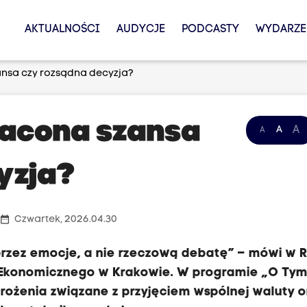
AKTUALNOŚCI
AUDYCJE
PODCASTY
WYDARZE
zansa czy rozsądna decyzja?
tracona szansa
A
A
A
yzja?
date_range
Czwartek, 2026.04.30
przez emocje, a nie rzeczową debatę” – mówi w 
u Ekonomicznego w Krakowie. W programie „O Tym
grożenia związane z przyjęciem wspólnej waluty o