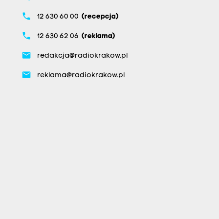
phone
12 630 60 00
(recepcja)
phone
12 630 62 06
(reklama)
email
redakcja@radiokrakow.pl
email
reklama@radiokrakow.pl