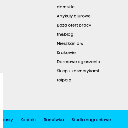
damskie
Artykuły biurowe
Baza ofert pracy
the:blog
Mieszkania w
Krakowie
Darmowe ogłoszenia
Sklep z kosmetykami
tolpa.pl
dcasty
Kontakt
Ramówka
Studia nagraniowe