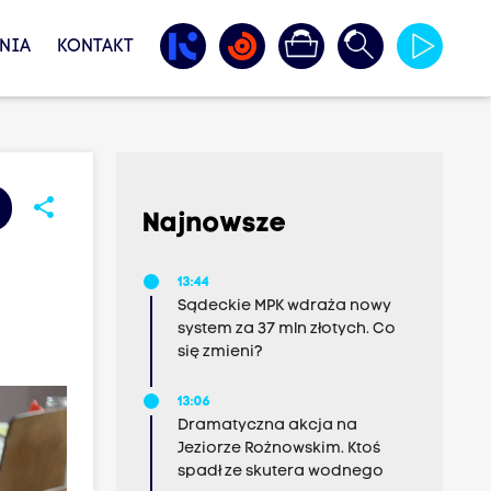
NIA
KONTAKT
share
Najnowsze
13:44
Sądeckie MPK wdraża nowy
system za 37 mln złotych. Co
się zmieni?
13:06
Dramatyczna akcja na
Jeziorze Rożnowskim. Ktoś
spadł ze skutera wodnego