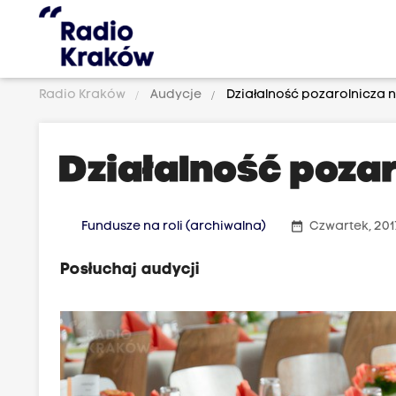
Radio Kraków
Audycje
Działalność pozarolnicza n
Działalność pozar
date_range
Fundusze na roli (archiwalna)
Czwartek, 2017
Posłuchaj audycji