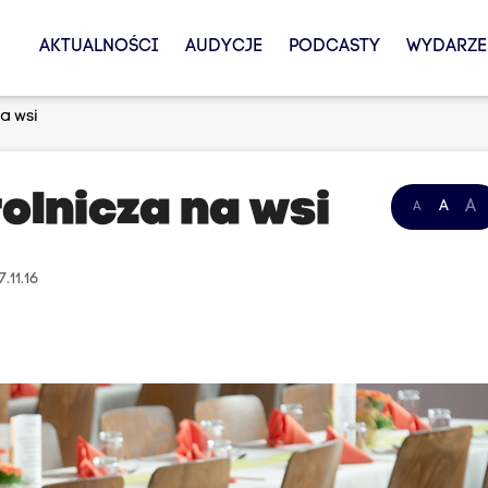
AKTUALNOŚCI
AUDYCJE
PODCASTY
WYDARZE
a wsi
olnicza na wsi
A
A
A
.11.16