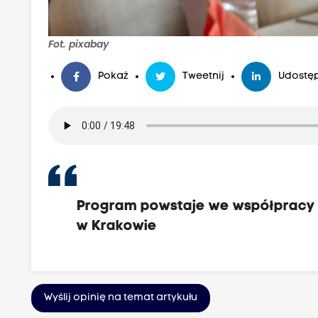
Fot. pixabay
Pokaż
Tweetnij
Udostęp
Program powstaje we współpracy z 
w Krakowie
Wyślij opinię na temat artykułu