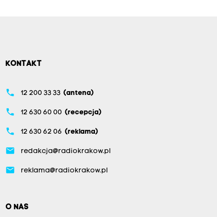
KONTAKT
phone
12 200 33 33
(antena)
phone
12 630 60 00
(recepcja)
phone
12 630 62 06
(reklama)
email
redakcja@radiokrakow.pl
email
reklama@radiokrakow.pl
O NAS