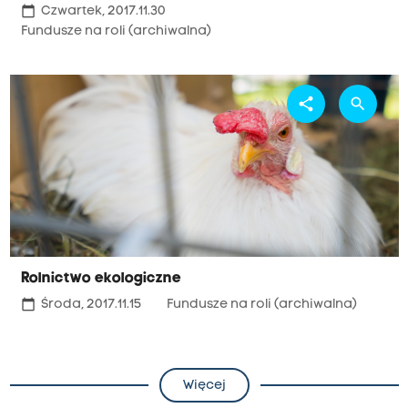
calendar_today
Czwartek, 2017.11.30
Fundusze na roli (archiwalna)
share
search
Rolnictwo ekologiczne
calendar_today
Środa, 2017.11.15
Fundusze na roli (archiwalna)
Więcej