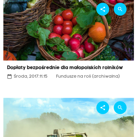
share
search
Dopłaty bezpośrednie dla małopolskich rolników
calendar_today
Środa, 2017.11.15
Fundusze na roli (archiwalna)
share
search