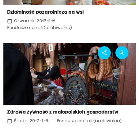
Działalność pozarolnicza na wsi
calendar_today
Czwartek, 2017.11.16
Fundusze na roli (archiwalna)
share
search
Zdrowa żywność z małopolskich gospodarstw
calendar_today
Środa, 2017.11.15
Fundusze na roli (archiwalna)