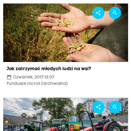
share
search
Jak zatrzymać młodych ludzi na wsi?
calendar_today
Czwartek, 2017.12.07
Fundusze na roli (archiwalna)
share
search