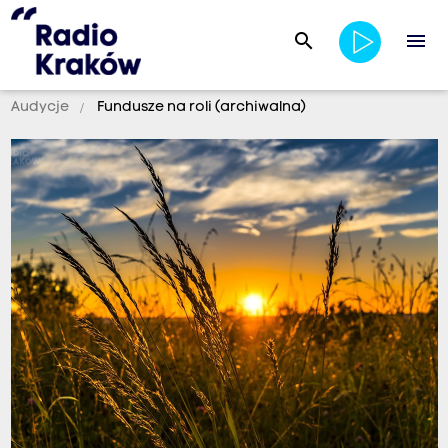
search
menu
Audycje
Fundusze na roli (archiwalna)