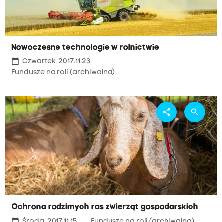
Nowoczesne technologie w rolnictwie
calendar_today
Czwartek, 2017.11.23
Fundusze na roli (archiwalna)
share
search
Ochrona rodzimych ras zwierząt gospodarskich
calendar_today
Środa, 2017.11.15
Fundusze na roli (archiwalna)