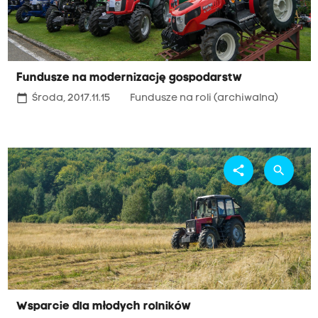
Fundusze na modernizację gospodarstw
calendar_today
Środa, 2017.11.15
Fundusze na roli (archiwalna)
share
search
Wsparcie dla młodych rolników