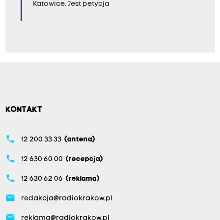
Katowice. Jest petycja
KONTAKT
phone
12 200 33 33
(antena)
phone
12 630 60 00
(recepcja)
phone
12 630 62 06
(reklama)
email
redakcja@radiokrakow.pl
email
reklama@radiokrakow.pl