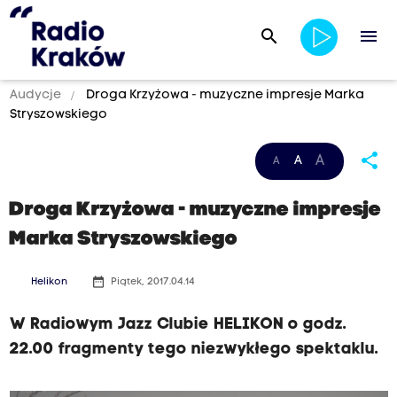
search
menu
Audycje
Droga Krzyżowa - muzyczne impresje Marka
Stryszowskiego
share
A
A
A
Droga Krzyżowa - muzyczne impresje
Marka Stryszowskiego
date_range
Helikon
Piątek, 2017.04.14
W Radiowym Jazz Clubie HELIKON o godz.
22.00 fragmenty tego niezwykłego spektaklu.