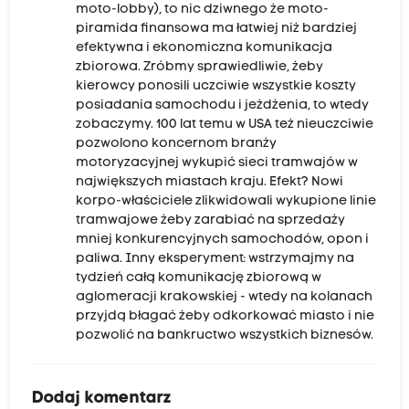
moto-lobby), to nic dziwnego że moto-
piramida finansowa ma łatwiej niż bardziej
efektywna i ekonomiczna komunikacja
zbiorowa. Zróbmy sprawiedliwie, żeby
kierowcy ponosili uczciwie wszystkie koszty
posiadania samochodu i jeżdżenia, to wtedy
zobaczymy. 100 lat temu w USA też nieuczciwie
pozwolono koncernom branży
motoryzacyjnej wykupić sieci tramwajów w
największych miastach kraju. Efekt? Nowi
korpo-właściciele zlikwidowali wykupione linie
tramwajowe żeby zarabiać na sprzedaży
mniej konkurencyjnych samochodów, opon i
paliwa. Inny eksperyment: wstrzymajmy na
tydzień całą komunikację zbiorową w
aglomeracji krakowskiej - wtedy na kolanach
przyjdą błagać żeby odkorkować miasto i nie
pozwolić na bankructwo wszystkich biznesów.
Dodaj komentarz