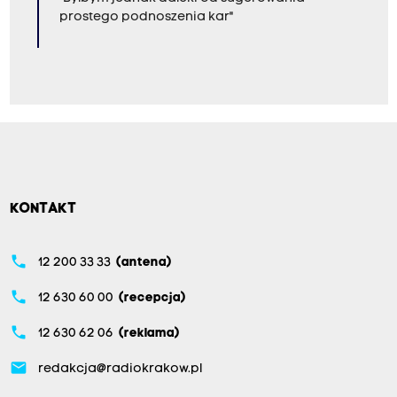
prostego podnoszenia kar"
KONTAKT
phone
12 200 33 33
(antena)
phone
12 630 60 00
(recepcja)
phone
12 630 62 06
(reklama)
email
redakcja@radiokrakow.pl