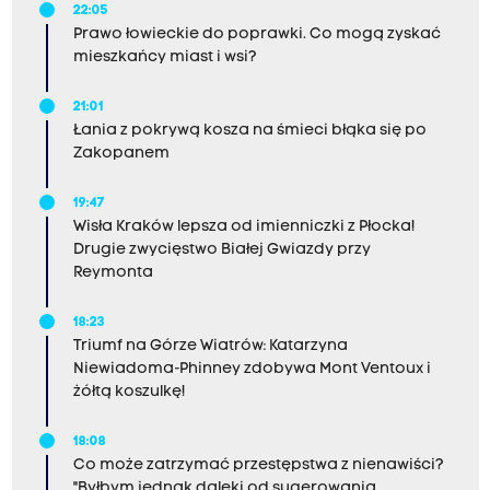
22:05
Prawo łowieckie do poprawki. Co mogą zyskać
mieszkańcy miast i wsi?
21:01
Łania z pokrywą kosza na śmieci błąka się po
Zakopanem
19:47
Wisła Kraków lepsza od imienniczki z Płocka!
Drugie zwycięstwo Białej Gwiazdy przy
Reymonta
18:23
Triumf na Górze Wiatrów: Katarzyna
Niewiadoma-Phinney zdobywa Mont Ventoux i
żółtą koszulkę!
18:08
Co może zatrzymać przestępstwa z nienawiści?
"Byłbym jednak daleki od sugerowania