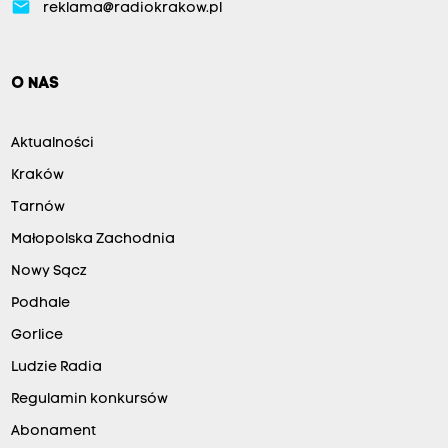
email
reklama@radiokrakow.pl
O NAS
Aktualności
Kraków
Tarnów
Małopolska Zachodnia
Nowy Sącz
Podhale
Gorlice
Ludzie Radia
Regulamin konkursów
Abonament