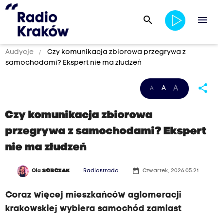
search
menu
Audycje
Czy komunikacja zbiorowa przegrywa z
samochodami? Ekspert nie ma złudzeń
share
A
A
A
Czy komunikacja zbiorowa
przegrywa z samochodami? Ekspert
nie ma złudzeń
date_range
Ola
SOBCZAK
Radiostrada
Czwartek, 2026.05.21
Coraz więcej mieszkańców aglomeracji
krakowskiej wybiera samochód zamiast