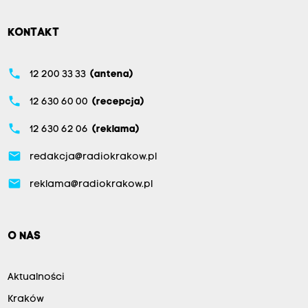
KONTAKT
phone
12 200 33 33
(antena)
phone
12 630 60 00
(recepcja)
phone
12 630 62 06
(reklama)
email
redakcja@radiokrakow.pl
email
reklama@radiokrakow.pl
O NAS
Aktualności
Kraków