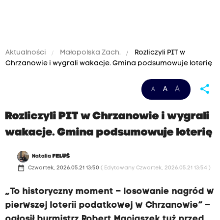
Aktualności
Małopolska Zach.
Rozliczyli PIT w
Chrzanowie i wygrali wakacje. Gmina podsumowuje loterię
share
A
A
A
Rozliczyli PIT w Chrzanowie i wygrali
wakacje. Gmina podsumowuje loterię
Natalia
FELUŚ
date_range
Czwartek, 2026.05.21 13:50
( Edytowany Czwartek, 2026.05.21 13:54 )
„To historyczny moment – losowanie nagród w
pierwszej loterii podatkowej w Chrzanowie” –
ogłosił burmistrz Robert Maciaszek tuż przed