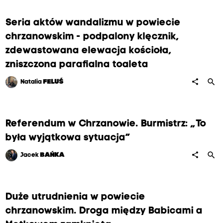
Seria aktów wandalizmu w powiecie
chrzanowskim - podpalony klęcznik,
zdewastowana elewacja kościoła,
zniszczona parafialna toaleta
search
share
Natalia
FELUŚ
Referendum w Chrzanowie. Burmistrz: „To
była wyjątkowa sytuacja”
search
share
Jacek
BAŃKA
Duże utrudnienia w powiecie
chrzanowskim. Droga między Babicami a