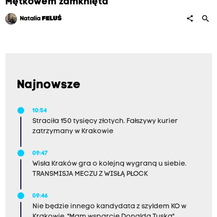
Mętkowem zamknięta
search
share
Natalia
FELUŚ
Najnowsze
10:54
Straciła 150 tysięcy złotych. Fałszywy kurier
zatrzymany w Krakowie
09:47
Wisła Kraków gra o kolejną wygraną u siebie.
TRANSMISJA MECZU Z WISŁĄ PŁOCK
09:46
Nie będzie innego kandydata z szyldem KO w
Krakowie. "Mam wsparcie Donalda Tuska"