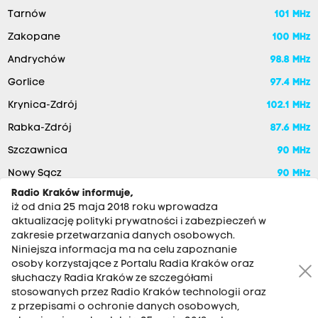
Tarnów
101 MHz
Zakopane
100 MHz
Andrychów
98.8 MHz
Gorlice
97.4 MHz
Krynica-Zdrój
102.1 MHz
Rabka-Zdrój
87.6 MHz
Szczawnica
90 MHz
Nowy Sącz
90 MHz
Radio Kraków informuje,
iż od dnia 25 maja 2018 roku wprowadza
aktualizację polityki prywatności i zabezpieczeń w
zakresie przetwarzania danych osobowych.
Niniejsza informacja ma na celu zapoznanie
osoby korzystające z Portalu Radia Kraków oraz
słuchaczy Radia Kraków ze szczegółami
stosowanych przez Radio Kraków technologii oraz
RADIO KRAKÓW SA. Aleja Juliusza Słowackiego 22, 30-007
z przepisami o ochronie danych osobowych,