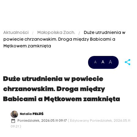
Aktualności
Małopolska Zach.
Duże utrudnienia w
powiecie chrzanowskim. Droga między Babicami a
Mętkowem zamknięta
share
A
A
A
Duże utrudnienia w powiecie
chrzanowskim. Droga między
Babicami a Mętkowem zamknięta
Natalia
FELUŚ
date_range
Poniedziałek, 2026.05.11 09:17
( Edytowany Poniedziałek, 2026.05.11
09:21 )