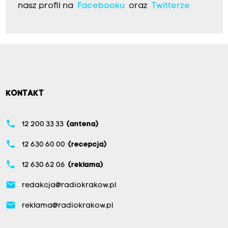
nasz profil na
Facebooku
oraz
Twitterze
KONTAKT
phone
12 200 33 33
(antena)
phone
12 630 60 00
(recepcja)
phone
12 630 62 06
(reklama)
email
redakcja@radiokrakow.pl
email
reklama@radiokrakow.pl