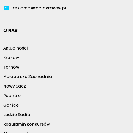
email
reklama@radiokrakow.pl
O NAS
Aktualności
Kraków
Tarnów
Małopolska Zachodnia
Nowy Sącz
Podhale
Gorlice
Ludzie Radia
Regulamin konkursów