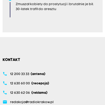
Zmuszał kobiety do prostytucji i brutalnie je bił.
30-latek trafił do aresztu
KONTAKT
phone
12 200 33 33
(antena)
phone
12 630 60 00
(recepcja)
phone
12 630 62 06
(reklama)
email
redakcja@radiokrakow.pl