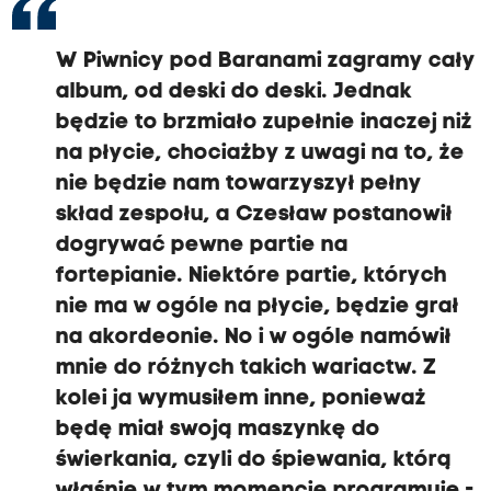
W Piwnicy pod Baranami zagramy cały
album, od deski do deski.
Jednak
będzie to brzmiało zupełnie inaczej niż
na płycie,
chociażby z uwagi na to, że
nie będzie nam towarzyszył pełny
skład zespołu,
a
Czesław postanowił
dogrywać pewne partie na
fortepianie. Niektóre partie,
których
nie ma w ogóle na płycie, będzie grał
na akordeonie.
No i w ogóle namówił
mnie do różnych takich wariactw.
Z
kolei ja wymusiłem inne,
ponieważ
będę miał swoją maszynkę do
świerkania,
czyli do śpiewania, którą
właśnie w tym momencie programuję -