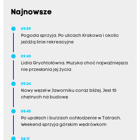
Najnowsze
09:59
Pogoda sprzyja. Po ulicach Krakowa i okolic
jeżdżą linie rekreacyjne
09:40
Lidia Grychtołówna. Muzyka choć najważniejsza
nie przesłania jej życia
09:24
Nowy węzeł w Jaworniku coraz bliżej. Jest 10
chętnych na budowę
08:45
Po upałach i burzach ochłodzenie w Tatrach.
Weekend sprzyja górskim wędrówkom
08:11