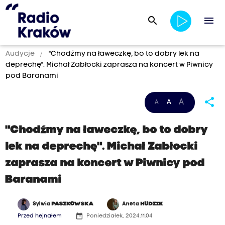
search
menu
Audycje
"Chodźmy na ławeczkę, bo to dobry lek na
deprechę". Michał Zabłocki zaprasza na koncert w Piwnicy
pod Baranami
share
A
A
A
"Chodźmy na ławeczkę, bo to dobry
lek na deprechę". Michał Zabłocki
zaprasza na koncert w Piwnicy pod
Baranami
Sylwia
PASZKOWSKA
Aneta
HUDZIK
date_range
Przed hejnałem
Poniedziałek, 2024.11.04