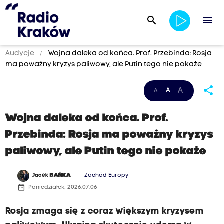
search
menu
Audycje
Wojna daleka od końca. Prof. Przebinda: Rosja
ma poważny kryzys paliwowy, ale Putin tego nie pokaże
share
A
A
A
Wojna daleka od końca. Prof.
Przebinda: Rosja ma poważny kryzys
paliwowy, ale Putin tego nie pokaże
Jacek
BAŃKA
Zachód Europy
date_range
Poniedziałek, 2026.07.06
Rosja zmaga się z coraz większym kryzysem