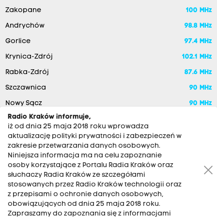
Zakopane
100 MHz
Andrychów
98.8 MHz
Gorlice
97.4 MHz
Krynica-Zdrój
102.1 MHz
Rabka-Zdrój
87.6 MHz
Szczawnica
90 MHz
Nowy Sącz
90 MHz
Radio Kraków informuje,
iż od dnia 25 maja 2018 roku wprowadza
aktualizację polityki prywatności i zabezpieczeń w
zakresie przetwarzania danych osobowych.
Niniejsza informacja ma na celu zapoznanie
osoby korzystające z Portalu Radia Kraków oraz
słuchaczy Radia Kraków ze szczegółami
stosowanych przez Radio Kraków technologii oraz
RADIO KRAKÓW SA. Aleja Juliusza Słowackiego 22, 30-007
z przepisami o ochronie danych osobowych,
Kraków
obowiązujących od dnia 25 maja 2018 roku.
Zapraszamy do zapoznania się z informacjami
Antena: 12 200 33 33