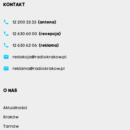
KONTAKT
phone
12 200 33 33
(antena)
phone
12 630 60 00
(recepcja)
phone
12 630 62 06
(reklama)
email
redakcja@radiokrakow.pl
email
reklama@radiokrakow.pl
O NAS
Aktualności
Kraków
Tarnów