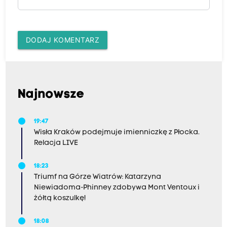
DODAJ KOMENTARZ
Najnowsze
19:47
Wisła Kraków podejmuje imienniczkę z Płocka.
Relacja LIVE
18:23
Triumf na Górze Wiatrów: Katarzyna
Niewiadoma-Phinney zdobywa Mont Ventoux i
żółtą koszulkę!
18:08