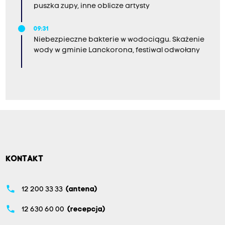
puszka zupy, inne oblicze artysty
09:31
Niebezpieczne bakterie w wodociągu. Skażenie
wody w gminie Lanckorona, festiwal odwołany
KONTAKT
phone
12 200 33 33
(antena)
phone
12 630 60 00
(recepcja)