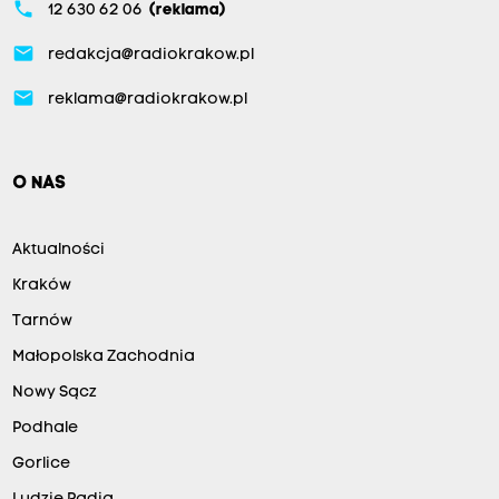
phone
12 630 62 06
(reklama)
email
redakcja@radiokrakow.pl
email
reklama@radiokrakow.pl
O NAS
Aktualności
Kraków
Tarnów
Małopolska Zachodnia
Nowy Sącz
Podhale
Gorlice