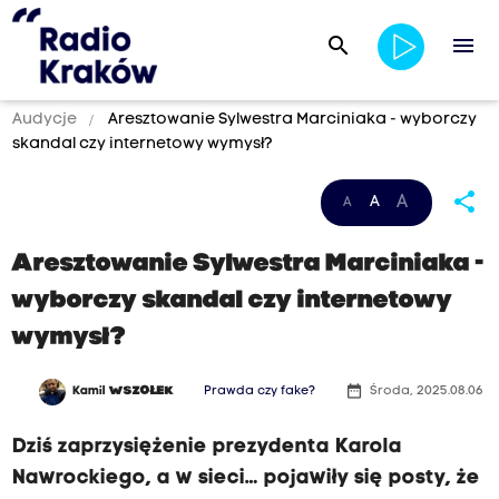
search
menu
Audycje
Aresztowanie Sylwestra Marciniaka - wyborczy
skandal czy internetowy wymysł?
share
A
A
A
Aresztowanie Sylwestra Marciniaka -
wyborczy skandal czy internetowy
wymysł?
date_range
Kamil
WSZOŁEK
Prawda czy fake?
Środa, 2025.08.06
Dziś zaprzysiężenie prezydenta Karola
Nawrockiego, a w sieci… pojawiły się posty, że