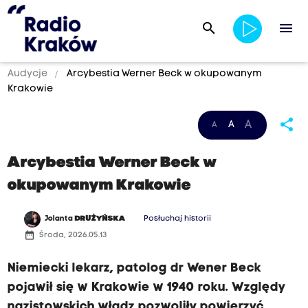
search
menu
Audycje
Arcybestia Werner Beck w okupowanym
Krakowie
share
A
A
A
Arcybestia Werner Beck w
okupowanym Krakowie
Jolanta
DRUŻYŃSKA
Posłuchaj historii
date_range
Środa, 2026.05.13
Niemiecki lekarz, patolog dr Wener Beck
pojawił się w Krakowie w 1940 roku. Względy
nazistowskich władz pozwoliły powierzyć