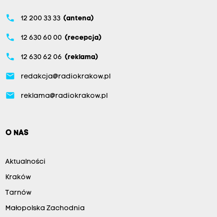
phone
12 200 33 33
(antena)
phone
12 630 60 00
(recepcja)
phone
12 630 62 06
(reklama)
email
redakcja@radiokrakow.pl
email
reklama@radiokrakow.pl
O NAS
Aktualności
Kraków
Tarnów
Małopolska Zachodnia