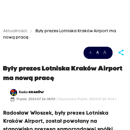
Aktualności
Były prezes Lotniska Kraków Airport ma
nową pracę
share
A
A
A
Były prezes Lotniska Kraków Airport
ma nową pracę
Radio
KRAKÓW
date_range
Piątek, 2024.07.26 08:50
( Edytowany Piątek, 2024.07.26 13:14 )
Radosław Włoszek, były prezes Lotniska
Kraków Airport, został powołany na
stanowisko prezesa samorządowej spółki