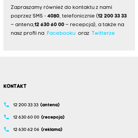
Zapraszamy również do kontaktu z nami
poprzez SMS -
4080
, telefonicznie (
12 200 33 33
– antena,
12 630 60 00
– recepcja), a także na
nasz profil na
Facebooku
oraz
Twitterze
KONTAKT
phone
12 200 33 33
(antena)
phone
12 630 60 00
(recepcja)
phone
12 630 62 06
(reklama)