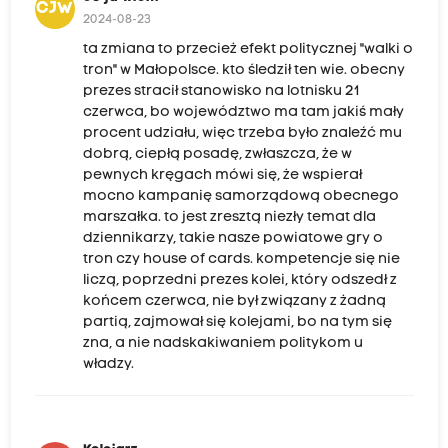
CJW
2024-08-23
ta zmiana to przecież efekt politycznej "walki o
tron" w Małopolsce. kto śledził ten wie. obecny
prezes stracił stanowisko na lotnisku 21
czerwca, bo województwo ma tam jakiś mały
procent udziału, więc trzeba było znaleźć mu
dobrą, ciepłą posadę, zwłaszcza, że w
pewnych kręgach mówi się, że wspierał
mocno kampanię samorządową obecnego
marszałka. to jest zresztą niezły temat dla
dziennikarzy, takie nasze powiatowe gry o
tron czy house of cards. kompetencje się nie
liczą, poprzedni prezes kolei, który odszedł z
końcem czerwca, nie był związany z żadną
partią, zajmował się kolejami, bo na tym się
zna, a nie nadskakiwaniem politykom u
władzy.