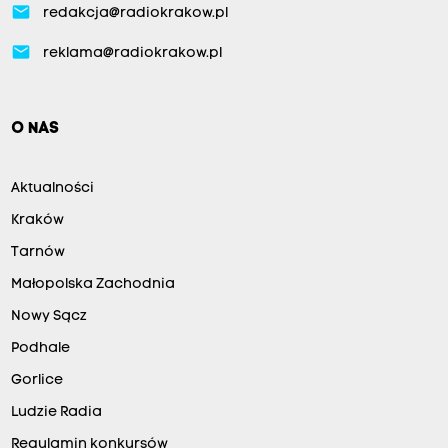
email
redakcja@radiokrakow.pl
email
reklama@radiokrakow.pl
O NAS
Aktualności
Kraków
Tarnów
Małopolska Zachodnia
Nowy Sącz
Podhale
Gorlice
Ludzie Radia
Regulamin konkursów