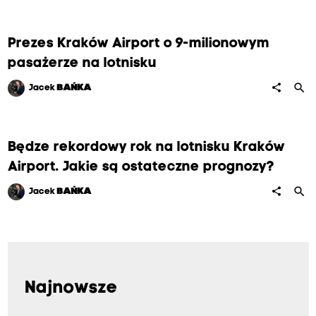
Prezes Kraków Airport o 9-milionowym
pasażerze na lotnisku
search
share
Jacek
BAŃKA
Będze rekordowy rok na lotnisku Kraków
Airport. Jakie są ostateczne prognozy?
search
share
Jacek
BAŃKA
Najnowsze