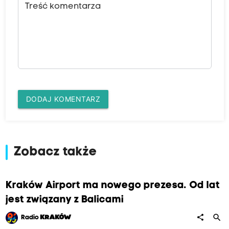
Treść komentarza
DODAJ KOMENTARZ
Zobacz także
Kraków Airport ma nowego prezesa. Od lat
jest związany z Balicami
search
share
Radio
KRAKÓW