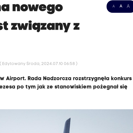
ma nowego
A
A
A
st związany z
( Edytowany Środa, 2024.07.10 06:58 )
 Airport. Rada Nadzorcza rozstrzygnęła konkurs
prezesa po tym jak ze stanowiskiem pożegnał się