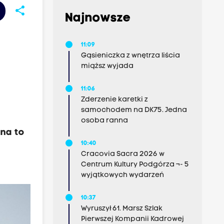
share
Najnowsze
11:09
Gąsieniczka z wnętrza liścia
miąższ wyjada
11:06
Zderzenie karetki z
samochodem na DK75. Jedna
osoba ranna
 na to
10:40
Cracovia Sacra 2026 w
Centrum Kultury Podgórza ¬- 5
wyjątkowych wydarzeń
10:37
Wyruszył 61. Marsz Szlak
Pierwszej Kompanii Kadrowej