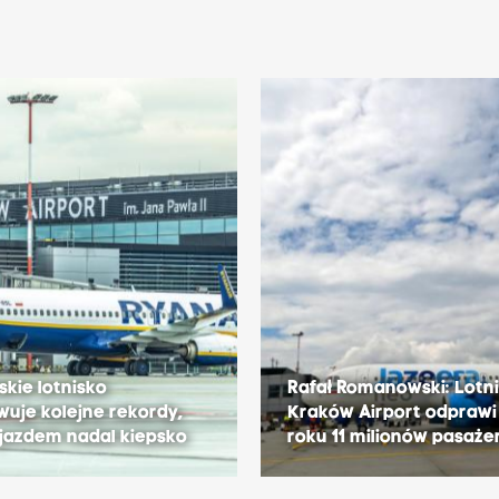
kie lotnisko
Rafał Romanowski: Lotn
uje kolejne rekordy,
Kraków Airport odprawi
ojazdem nadal kiepsko
roku 11 milionów pasaż