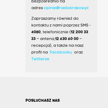
bezpośrednio na
adres
opinie@radiokrakow.pl
Zapraszamy również do
kontaktu z nami poprzez SMS -
4080
, telefonicznie (
12 200 33
33
– antena,
12 630 60 00
–
recepcja), a także na nasz
profil na
Facebooku
oraz
Twitterze
POSŁUCHASZ NAS