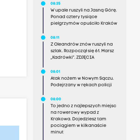
08:35
W upale ruszyli na Jasną Górę.
Ponad cztery tysiące
pielgrzymów opuściło Kraków
08:11
Z Oleandrów znów ruszyli na
szlak. Rozpoczął się 61. Marsz
„Kadrówki”. ZDJĘCIA
08:01
Atak nożem w Nowym Sączu.
Podejrzany w rękach policji
08:00
To jedno z najlepszych miejsc
na rowerowy wypad z
Krakowa. Dojedziesz tam
pociągiem w kilkanaście
minut