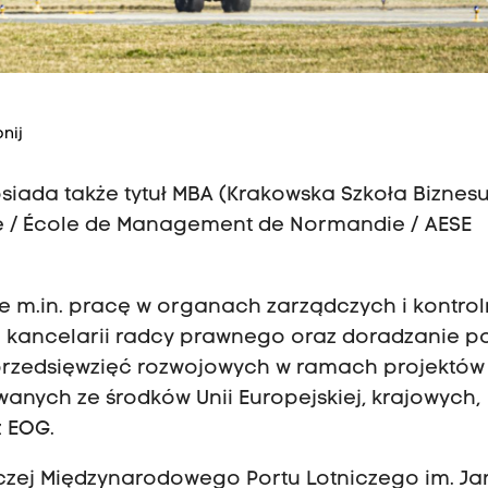
nij
osiada także tytuł MBA (Krakowska Szkoła Biznes
e / École de Management de Normandie / AESE
m.in. pracę w organach zarządczych i kontro
kancelarii radcy prawnego oraz doradzanie p
przedsięwzięć rozwojowych w ramach projektów
wanych ze środków Unii Europejskiej, krajowych,
z EOG.
czej Międzynarodowego Portu Lotniczego im. Ja