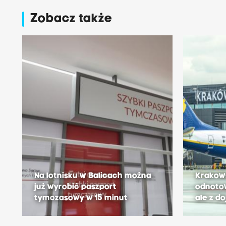
Zobacz także
Na lotnisku w Balicach można
Krakows
już wyrobić paszport
odnotow
tymczasowy w 15 minut
ale z d