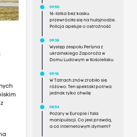
09:50
16-latka bez kasku
przewróciła się na hulajnodze.
Policja apeluje o ostrożność
09:38
Występ zespołu Perlyna z
ukraińskiego Zaporoża w
u
Domu Ludowym w Kościelisku
09:18
W Tatrach znów zrobiło się
lnych
różowo. Ten spektakl potrwa
jednak tylko chwilę
olskim
 z
08:54
Pożary w Europie i fala
manipulacji. Co jest prawdą,
a co internetowym dymem?
na