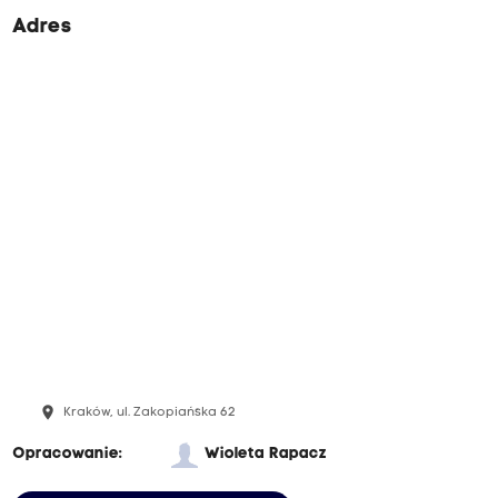
Adres
place
Kraków, ul. Zakopiańska 62
Opracowanie:
Wioleta Rapacz