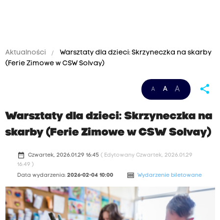
Aktualności
Warsztaty dla dzieci: Skrzyneczka na skarby
(Ferie Zimowe w CSW Solvay)
share
A
A
A
Warsztaty dla dzieci: Skrzyneczka na
skarby (Ferie Zimowe w CSW Solvay)
date_range
Czwartek, 2026.01.29 16:45
( Edytowany Czwartek, 2026.01.29
16:49 )
money
Data wydarzenia:
2026-02-04 10:00
Wydarzenie biletowane