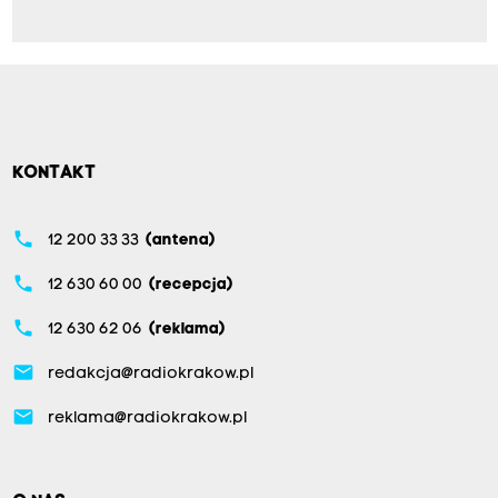
KONTAKT
phone
12 200 33 33
(antena)
phone
12 630 60 00
(recepcja)
phone
12 630 62 06
(reklama)
email
redakcja@radiokrakow.pl
email
reklama@radiokrakow.pl