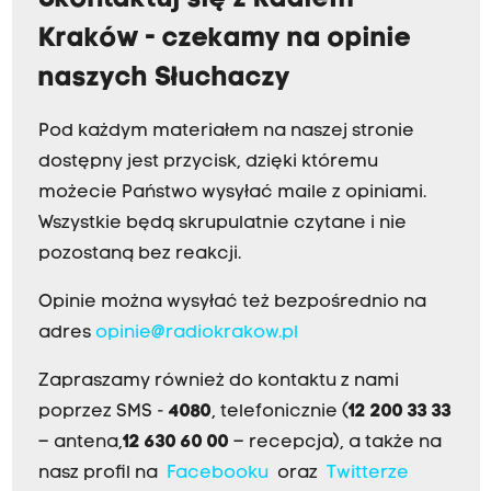
Skontaktuj się z Radiem
Kraków - czekamy na opinie
naszych Słuchaczy
Pod każdym materiałem na naszej stronie
dostępny jest przycisk, dzięki któremu
możecie Państwo wysyłać maile z opiniami.
Wszystkie będą skrupulatnie czytane i nie
pozostaną bez reakcji.
Opinie można wysyłać też bezpośrednio na
adres
opinie@radiokrakow.pl
Zapraszamy również do kontaktu z nami
poprzez SMS -
4080
, telefonicznie (
12 200 33 33
– antena,
12 630 60 00
– recepcja), a także na
nasz profil na
Facebooku
oraz
Twitterze