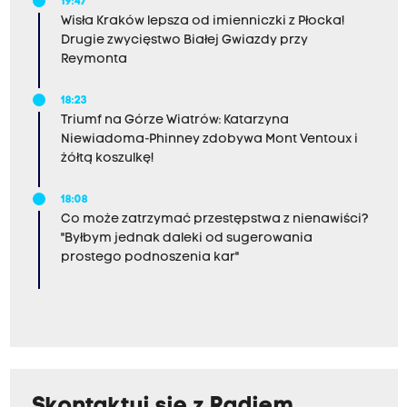
19:47
Wisła Kraków lepsza od imienniczki z Płocka!
Drugie zwycięstwo Białej Gwiazdy przy
Reymonta
18:23
Triumf na Górze Wiatrów: Katarzyna
Niewiadoma-Phinney zdobywa Mont Ventoux i
żółtą koszulkę!
18:08
Co może zatrzymać przestępstwa z nienawiści?
"Byłbym jednak daleki od sugerowania
prostego podnoszenia kar"