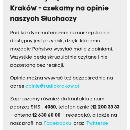
Kraków - czekamy na opinie
naszych Słuchaczy
Pod każdym materiałem na naszej stronie
dostępny jest przycisk, dzięki któremu
możecie Państwo wysyłać maile z opiniami.
Wszystkie będą skrupulatnie czytane i nie
pozostaną bez reakcji.
Opinie można wysyłać też bezpośrednio na
adres
opinie@radiokrakow.pl
Zapraszamy również do kontaktu z nami
poprzez SMS -
4080
, telefonicznie (
12 200 33 33
– antena,
12 630 60 00
– recepcja), a także na
nasz profil na
Facebooku
oraz
Twitterze