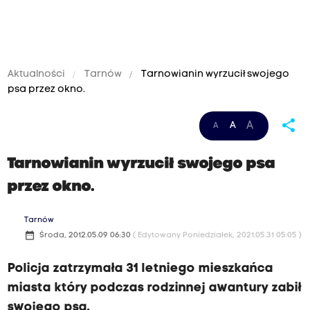
Aktualności
Tarnów
Tarnowianin wyrzucił swojego
psa przez okno.
share
A
A
A
Tarnowianin wyrzucił swojego psa
przez okno.
Tarnów
date_range
Środa, 2012.05.09 06:30
( Edytowany Poniedziałek, 2021.05.31 05:05 )
Policja zatrzymała 31 letniego mieszkańca
miasta który podczas rodzinnej awantury zabił
swojego psa.