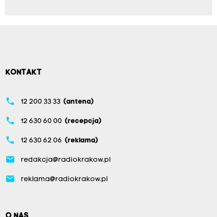
KONTAKT
phone
12 200 33 33
(antena)
phone
12 630 60 00
(recepcja)
phone
12 630 62 06
(reklama)
email
redakcja@radiokrakow.pl
email
reklama@radiokrakow.pl
O NAS