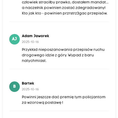
człowiek straciłby prawko, dostałem mandat...
a naczelnik powinien zostać zdegradowany!
Kto jak kto - powinien przrstrz3gac przepisów.
Adam Jaworek
AJ
2025-10-16
Przykład nieposzanowania przepisów ruchu
drogowego idzie z góry. Wypad z baru
natychmiast.
Bartek
B
2025-10-16
Powinni jeszcze dać premię tym policjantom
za wzorową postawę !