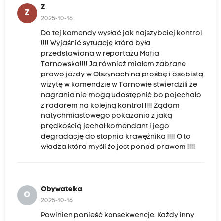
Z
Z
2025-10-16
Do tej komendy wysłać jak najszybciej kontrol
!!!! Wyjaśnić sytuację która była
przedstawiona w reportażu Mafia
Tarnowska!!!! Ja również miałem zabrane
prawo jazdy w Olszynach na prośbę i osobistą
wizytę w komendzie w Tarnowie stwierdzili że
nagrania nie mogą udostępnić bo pojechało
z radarem na kolejną kontrol !!!! Żądam
natychmiastowego pokazania z jaką
prędkością jechał komendant i jego
degradację do stopnia krawężnika !!!! O to
władza która myśli że jest ponad prawem !!!!
Obywatelka
O
2025-10-16
Powinien ponieść konsekwencje. Każdy inny