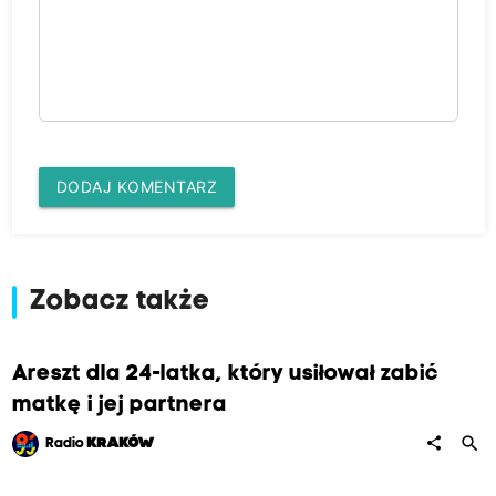
DODAJ KOMENTARZ
Zobacz także
Areszt dla 24-latka, który usiłował zabić
matkę i jej partnera
search
share
Radio
KRAKÓW