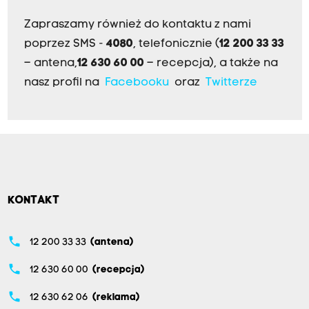
Zapraszamy również do kontaktu z nami
poprzez SMS -
4080
, telefonicznie (
12 200 33 33
– antena,
12 630 60 00
– recepcja), a także na
nasz profil na
Facebooku
oraz
Twitterze
KONTAKT
phone
12 200 33 33
(antena)
phone
12 630 60 00
(recepcja)
phone
12 630 62 06
(reklama)