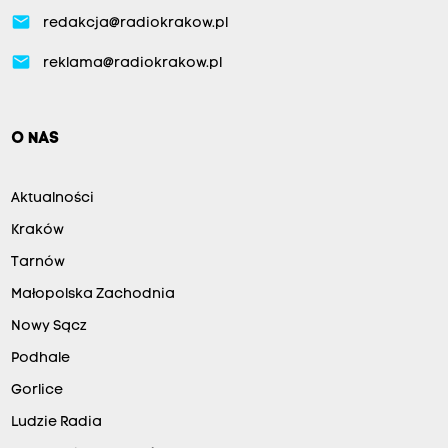
email
redakcja@radiokrakow.pl
email
reklama@radiokrakow.pl
O NAS
Aktualności
Kraków
Tarnów
Małopolska Zachodnia
Nowy Sącz
Podhale
Gorlice
Ludzie Radia