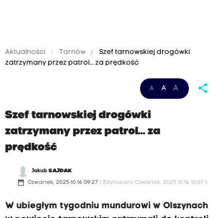
Aktualności
Tarnów
Szef tarnowskiej drogówki
zatrzymany przez patrol... za prędkość
share
A
A
A
Szef tarnowskiej drogówki
zatrzymany przez patrol... za
prędkość
Jakub
SAJDAK
date_range
Czwartek, 2025.10.16 09:27
( Edytowany Czwartek, 2025.10.16 10:07 )
W ubiegłym tygodniu mundurowi w Olszynach