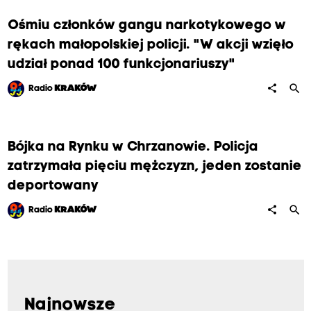
Ośmiu członków gangu narkotykowego w
rękach małopolskiej policji. "W akcji wzięło
udział ponad 100 funkcjonariuszy"
search
share
Radio
KRAKÓW
Bójka na Rynku w Chrzanowie. Policja
zatrzymała pięciu mężczyzn, jeden zostanie
deportowany
search
share
Radio
KRAKÓW
Najnowsze