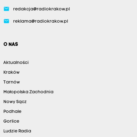
email
redakcja@radiokrakow.pl
email
reklama@radiokrakow.pl
O NAS
Aktualności
Kraków
Tarnów
Małopolska Zachodnia
Nowy Sącz
Podhale
Gorlice
Ludzie Radia