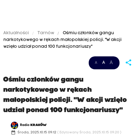
Aktualności
Tarnów
Ośmiu członków gangu
narkotykowego w rękach małopolskiej policji. "W akcji
wzięło udział ponad 100 funkcjonariuszy"
share
A
A
A
Ośmiu członków gangu
narkotykowego w rękach
małopolskiej policji. "W akcji wzięło
udział ponad 100 funkcjonariuszy"
Radio
KRAKÓW
date_range
Środa, 2025.10.15 09:12
( Edytowany Środa, 2025.10.15 09:20 )