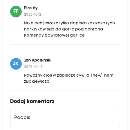
Fire fly
FF
2025-10-21
No niech jeszcze tylko dopisza ze czesc tych
narktykow szla do gorlic pod ochrona
komendy powiatowej gorlice
Ian Kochinski
IK
2025-10-15
Poważny cios w zaplecze cywila They/Them
zBąkiewicza.
Dodaj komentarz
Podpis