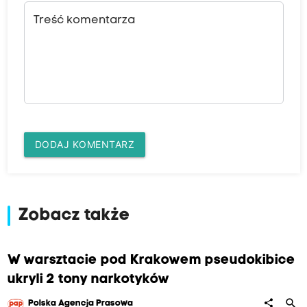
Treść komentarza
DODAJ KOMENTARZ
Zobacz także
W warsztacie pod Krakowem pseudokibice
ukryli 2 tony narkotyków
search
share
Polska Agencja Prasowa