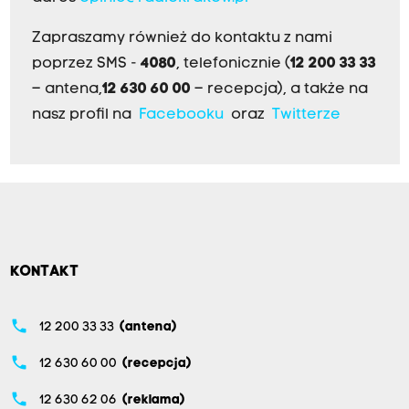
Zapraszamy również do kontaktu z nami
poprzez SMS -
4080
, telefonicznie (
12 200 33 33
– antena,
12 630 60 00
– recepcja), a także na
nasz profil na
Facebooku
oraz
Twitterze
KONTAKT
phone
12 200 33 33
(antena)
phone
12 630 60 00
(recepcja)
phone
12 630 62 06
(reklama)