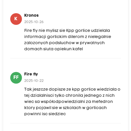
Kronos
K
2025-10-26
Fire fly nie mylisz sie Kpp gorlice udzielala
informacji gorlickim dilerom z nielegalnie
zalozonych podsluchow w prywatnych
domach siuta opiekun kafel
Fire fly
FF
2025-10-22
Tak jeszcze dopisze ze kpp gorlice wiedziala o
tej dzialalnisci tylko chronila jednego z nich
wiec sa współodpowiedzialni za mefedron
ktory pojawil sie w szkolach w gorlicach
powinni isc siedziec