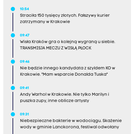
10:54
Straciła 150 tysięcy złotych. Fałszywy kurier
zatrzymany w Krakowie
09:47
Wisła Kraków gra o kolejną wygraną u siebie.
TRANSMISJA MECZU Z WISŁĄ PŁOCK
09:46
Nie będzie innego kandydata z szyldem KO w
Krakowie. "Mam wsparcie Donalda Tuska"
09:41
Andy Warhol w Krakowie. Nie tylko Marilyn i
puszka zupy, inne oblicze artysty
09:31
Niebezpieczne bakterie w wodociągu. Skażenie
wody w gminie Lanckorona, festiwal odwołany