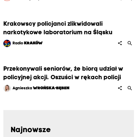
Krakowscy policjanci zlikwidowali
narkotykowe laboratorium na Śląsku
search
share
Radio
KRAKÓW
Przekonywali seniorów, że biorą udział w
policyjnej akcji. Oszuści w rękach policji
search
share
Agnieszka
WROŃSKA-BĘBEN
Najnowsze