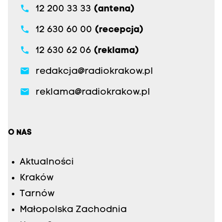
phone
12 200 33 33
(antena)
phone
12 630 60 00
(recepcja)
phone
12 630 62 06
(reklama)
email
redakcja@radiokrakow.pl
email
reklama@radiokrakow.pl
O NAS
Aktualności
Kraków
Tarnów
Małopolska Zachodnia