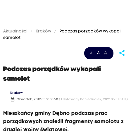
Aktualności
Kraków
Podczas porządków wykopali
samolot
share
A
A
A
Podczas porządków wykopali
samolot
Kraków
date_range
Czwartek, 2012.05.10 10:58
( Edytowany Poniedziałek, 2021.05.31 01:11 )
Mieszkańcy gminy Dębno podczas prac
porządkowych znaleźli fragmenty samolotu z
drugiej wojny światowej.