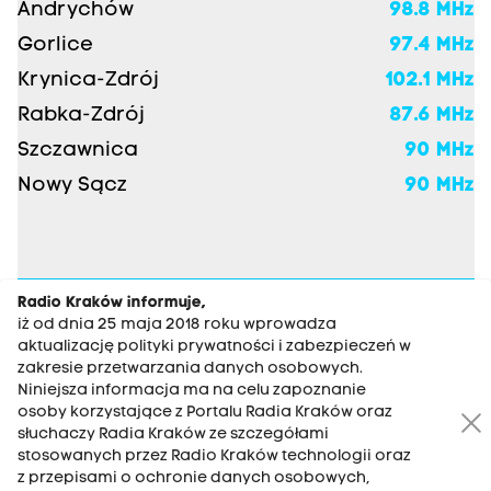
Andrychów
98.8 MHz
Gorlice
97.4 MHz
Krynica-Zdrój
102.1 MHz
Rabka-Zdrój
87.6 MHz
Szczawnica
90 MHz
Nowy Sącz
90 MHz
Radio Kraków informuje,
iż od dnia 25 maja 2018 roku wprowadza
aktualizację polityki prywatności i zabezpieczeń w
zakresie przetwarzania danych osobowych.
RADIO KRAKÓW SA. Aleja Juliusza
Niniejsza informacja ma na celu zapoznanie
osoby korzystające z Portalu Radia Kraków oraz
Słowackiego 22, 30-007 Kraków
słuchaczy Radia Kraków ze szczegółami
Antena: 12 200 33 33
stosowanych przez Radio Kraków technologii oraz
z przepisami o ochronie danych osobowych,