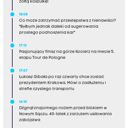
żółtą koszulkę!
18:08
Co może zatrzymać przestępstwa z nienawiści?
"Byłbym jednak daleki od sugerowania
prostego podnoszenia kar"
17:13
Pasjonujący finisz na górze Kocierz na mecie 5.
etapu Tour de Pologne
17:07
Łukasz Gibała po raz czwarty chce zostać
prezydentem Krakowa. Mówi o zadłużeniu i
strefie czystego transportu
16:10
Dźgnął znajomego nożem przed blokiem w
Nowym Sączu. 40-latek z zarzutem usiłowania
zabójstwa