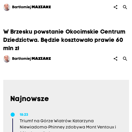
search
share
Bartłomiej
MAZIARZ
W Brzesku powstanie Okocimskie Centrum
Dziedzictwa. Będzie kosztowało prawie 60
mln zł
search
share
Bartłomiej
MAZIARZ
Najnowsze
18:23
Triumf na Górze Wiatrów: Katarzyna
Niewiadoma-Phinney zdobywa Mont Ventoux i