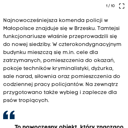
crop_free
1
/ 10
Najnowocześniejsza komenda policji w
Małopolsce znajduje się w Brzesku. Tamtejsi
funkcjonariusze właśnie przeprowadzili się
do nowej siedziby. W czterokondygnacyjnym
budynku mieszczą się m.in. cele dla
zatrzymanych, pomieszczenia do okazań,
pokoje techników kryminalistyki, dyżurka,
sale narad, siłownia oraz pomieszczenia do
codziennej pracy policjantów. Na zewnątrz
przygotowano także wybieg i zaplecze dla
psów tropiących.
To nowoczesny obiekt, który znacząco