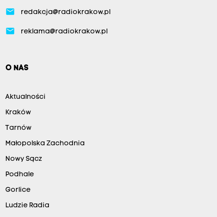
email
redakcja@radiokrakow.pl
email
reklama@radiokrakow.pl
O NAS
Aktualności
Kraków
Tarnów
Małopolska Zachodnia
Nowy Sącz
Podhale
Gorlice
Ludzie Radia