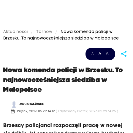
Aktualności
Tarnów
Nowa komenda policji w
Brzesku. To najnowocześniejsza siedziba w Małopolsce
share
A
A
A
Nowa komenda policji w Brzesku. To
najnowocześniejsza siedziba w
Małopolsce
Jakub
SAJDAK
date_range
Piątek, 2026.05.29 14:12
( Edytowany Piątek, 2026.05.29 14:25 )
Brzescy policjanci rozpoczęli pracę w nowej