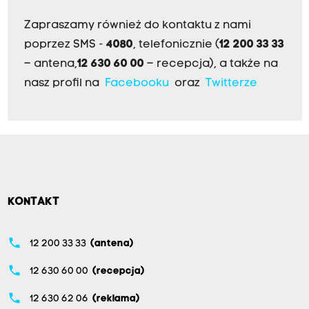
Zapraszamy również do kontaktu z nami
poprzez SMS -
4080
, telefonicznie (
12 200 33 33
– antena,
12 630 60 00
– recepcja), a także na
nasz profil na
Facebooku
oraz
Twitterze
KONTAKT
phone
12 200 33 33
(antena)
phone
12 630 60 00
(recepcja)
phone
12 630 62 06
(reklama)