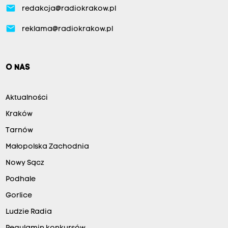
email
redakcja@radiokrakow.pl
email
reklama@radiokrakow.pl
O NAS
Aktualności
Kraków
Tarnów
Małopolska Zachodnia
Nowy Sącz
Podhale
Gorlice
Ludzie Radia