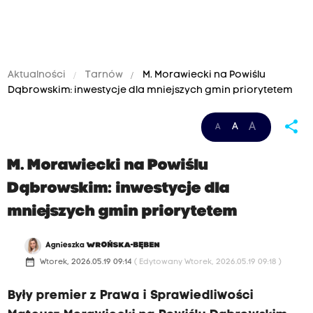
Aktualności
Tarnów
M. Morawiecki na Powiślu
Dąbrowskim: inwestycje dla mniejszych gmin priorytetem
share
A
A
A
M. Morawiecki na Powiślu
Dąbrowskim: inwestycje dla
mniejszych gmin priorytetem
Agnieszka
WROŃSKA-BĘBEN
date_range
Wtorek, 2026.05.19 09:14
( Edytowany Wtorek, 2026.05.19 09:18 )
Były premier z Prawa i Sprawiedliwości