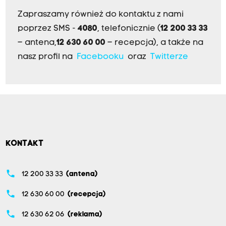
Zapraszamy również do kontaktu z nami
poprzez SMS -
4080
, telefonicznie (
12 200 33 33
– antena,
12 630 60 00
– recepcja), a także na
nasz profil na
Facebooku
oraz
Twitterze
KONTAKT
phone
12 200 33 33
(antena)
phone
12 630 60 00
(recepcja)
phone
12 630 62 06
(reklama)