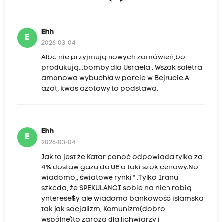
Ehh
E
2026-03-04
Albo nie przyjmują nowych zamówień,bo
produkują...bomby dla Usraela . Wszak saletra
amonowa wybuchła w porcie w Bejrucie.A
azot, kwas azotowy to podstawa.
Ehh
E
2026-03-04
Jak to jest że Katar ponoć odpowiada tylko za
4% dostaw gazu do UE a taki szok cenowy.No
wiadomo,, światowe rynki " .Tylko Iranu
szkoda, że SPEKULANCI sobie na nich robią
ynterese$y ale wiadomo bankowość islamska
tak jak socjalizm, Komunizm(dobro
wspólne)to zgroza dla lichwiarzy i