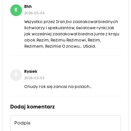
Ehh
E
2026-03-04
Wszystko przez Iran,bo zaatakował biednych
lichwiarzy i spekulantów, światowe rynki,tak
jak wcześniej zaatakował biedna junte z kraju
obok.Rezim, Reżimu Reżimowi, Reżim,
Reżimem, Reżimie O znowu... USaid.
Rysiek
R
2026-03-03
Chudy rok się zanosi na polach...
Dodaj komentarz
Podpis