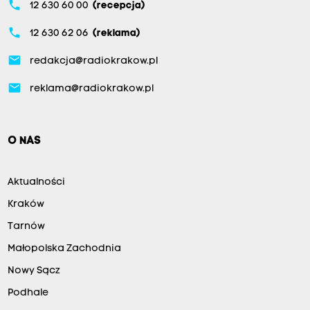
phone
12 630 60 00
(recepcja)
phone
12 630 62 06
(reklama)
email
redakcja@radiokrakow.pl
email
reklama@radiokrakow.pl
O NAS
Aktualności
Kraków
Tarnów
Małopolska Zachodnia
Nowy Sącz
Podhale