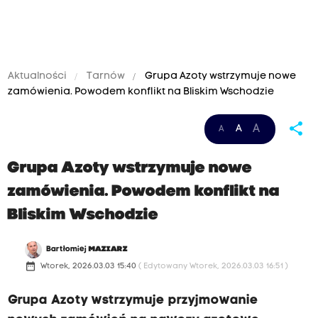
Aktualności
Tarnów
Grupa Azoty wstrzymuje nowe
zamówienia. Powodem konflikt na Bliskim Wschodzie
share
A
A
A
Grupa Azoty wstrzymuje nowe
zamówienia. Powodem konflikt na
Bliskim Wschodzie
Bartłomiej
MAZIARZ
date_range
Wtorek, 2026.03.03 15:40
( Edytowany Wtorek, 2026.03.03 16:51 )
Grupa Azoty wstrzymuje przyjmowanie