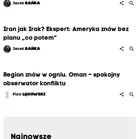
search
share
Jacek
BAŃKA
Iran jak Irak? Ekspert: Ameryka znów bez
planu „co potem”
search
share
Jacek
BAŃKA
Region znów w ogniu. Oman – spokojny
obserwator konfliktu
search
share
Piotr
ŁĘGOWSKI
Najnowsze