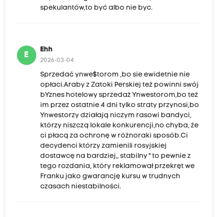
spekulantów,to być albo nie byc.
Ehh
E
2026-03-04
Sprzedać ynwe$torom ,bo sie ewidetnie nie
opłaci.Araby z Zatoki Perskiej też powinni swój
bYznes hotelowy sprzedaż Ynwestorom,bo też
im przez ostatnie 4 dni tylko straty przynosi,bo
Ynwestorzy działają niczym rasowi bandyci,
którzy niszczą lokale konkurencji,no chyba, że
ci płacą za ochronę w różnoraki sposób.Ci
decydenci którzy zamienili rosyjskiej
dostawcę na bardziej,, stabilny " to pewnie z
tego rozdania, który reklamował przekręt we
Franku jako gwarancję kursu w trudnych
czasach niestabilności.