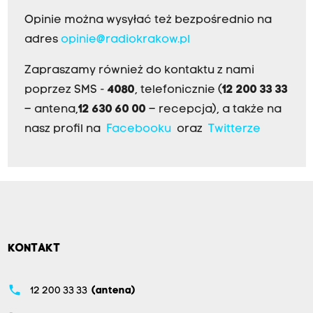
Opinie można wysyłać też bezpośrednio na
adres
opinie@radiokrakow.pl
Zapraszamy również do kontaktu z nami
poprzez SMS -
4080
, telefonicznie (
12 200 33 33
– antena,
12 630 60 00
– recepcja), a także na
nasz profil na
Facebooku
oraz
Twitterze
KONTAKT
phone
12 200 33 33
(antena)