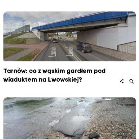
Tarnów: co z wąskim gardłem pod
wiaduktem na Lwowskiej?
search
share