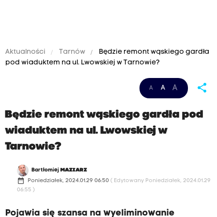
Aktualności
Tarnów
Będzie remont wąskiego gardła
pod wiaduktem na ul. Lwowskiej w Tarnowie?
share
A
A
A
Będzie remont wąskiego gardła pod
wiaduktem na ul. Lwowskiej w
Tarnowie?
Bartłomiej
MAZIARZ
date_range
Poniedziałek, 2024.01.29 06:50
( Edytowany Poniedziałek, 2024.01.29
06:55 )
Pojawia się szansa na wyeliminowanie