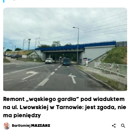
Remont „wąskiego gardła” pod wiaduktem
na ul. Lwowskiej w Tarnowie: jest zgoda, nie
ma pieniędzy
search
share
Bartłomiej
MAZIARZ