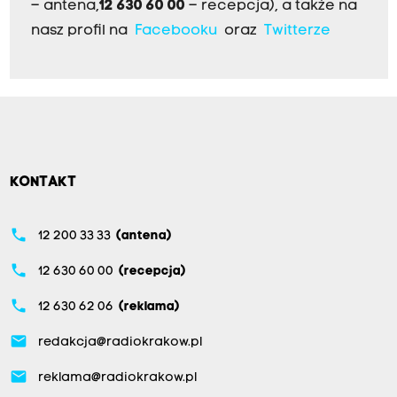
– antena,
12 630 60 00
– recepcja), a także na
nasz profil na
Facebooku
oraz
Twitterze
KONTAKT
phone
12 200 33 33
(antena)
phone
12 630 60 00
(recepcja)
phone
12 630 62 06
(reklama)
email
redakcja@radiokrakow.pl
email
reklama@radiokrakow.pl