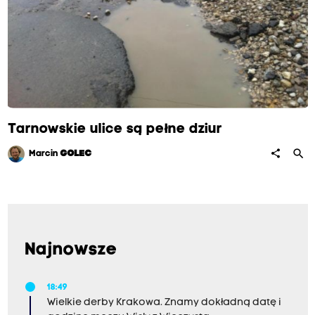
Tarnowskie ulice są pełne dziur
search
share
Marcin
GOLEC
Najnowsze
18:49
Wielkie derby Krakowa. Znamy dokładną datę i