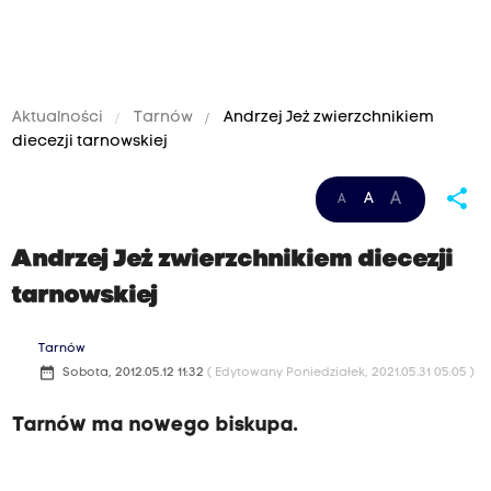
Aktualności
Tarnów
Andrzej Jeż zwierzchnikiem
diecezji tarnowskiej
share
A
A
A
Andrzej Jeż zwierzchnikiem diecezji
tarnowskiej
Tarnów
date_range
Sobota, 2012.05.12 11:32
( Edytowany Poniedziałek, 2021.05.31 05:05 )
Tarnów ma nowego biskupa.