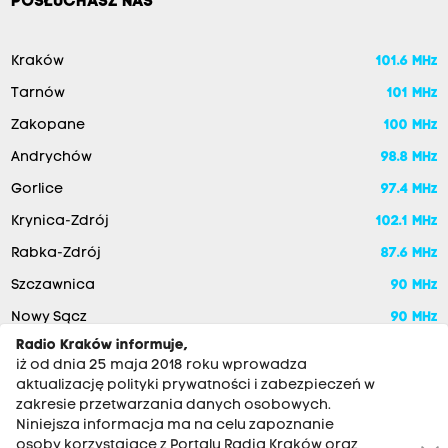
POSŁUCHASZ NAS
Kraków
101.6 MHz
Tarnów
101 MHz
Zakopane
100 MHz
Andrychów
98.8 MHz
Gorlice
97.4 MHz
Krynica-Zdrój
102.1 MHz
Rabka-Zdrój
87.6 MHz
Szczawnica
90 MHz
Nowy Sącz
90 MHz
Radio Kraków informuje,
iż od dnia 25 maja 2018 roku wprowadza
aktualizację polityki prywatności i zabezpieczeń w
zakresie przetwarzania danych osobowych.
Niniejsza informacja ma na celu zapoznanie
osoby korzystające z Portalu Radia Kraków oraz