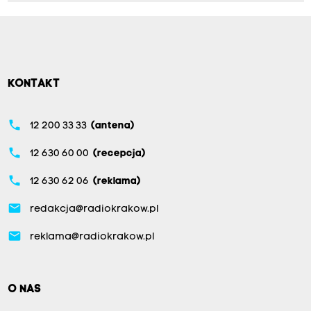
KONTAKT
phone
12 200 33 33
(antena)
phone
12 630 60 00
(recepcja)
phone
12 630 62 06
(reklama)
email
redakcja@radiokrakow.pl
email
reklama@radiokrakow.pl
O NAS