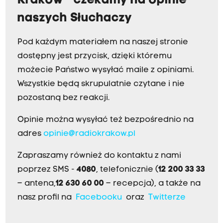
Kraków - czekamy na opinie
naszych Słuchaczy
Pod każdym materiałem na naszej stronie
dostępny jest przycisk, dzięki któremu
możecie Państwo wysyłać maile z opiniami.
Wszystkie będą skrupulatnie czytane i nie
pozostaną bez reakcji.
Opinie można wysyłać też bezpośrednio na
adres
opinie@radiokrakow.pl
Zapraszamy również do kontaktu z nami
poprzez SMS -
4080
, telefonicznie (
12 200 33 33
– antena,
12 630 60 00
– recepcja), a także na
nasz profil na
Facebooku
oraz
Twitterze