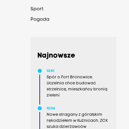
Sport
Pogoda
Najnowsze
13:51
Spór o Fort Bronowice.
Uczelnia chce budować
strzelnicę, mieszkańcy bronią
zieleni
12:06
Nowe stragany z góralskim
rękodziełem w Kuźnicach. ZCK
szuka dzierżawców