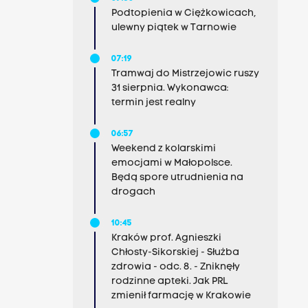
Podtopienia w Ciężkowicach,
ulewny piątek w Tarnowie
07:19
Tramwaj do Mistrzejowic ruszy
31 sierpnia. Wykonawca:
termin jest realny
06:57
Weekend z kolarskimi
emocjami w Małopolsce.
Będą spore utrudnienia na
drogach
10:45
Kraków prof. Agnieszki
Chłosty-Sikorskiej - Służba
zdrowia - odc. 8. - Zniknęły
rodzinne apteki. Jak PRL
zmienił farmację w Krakowie