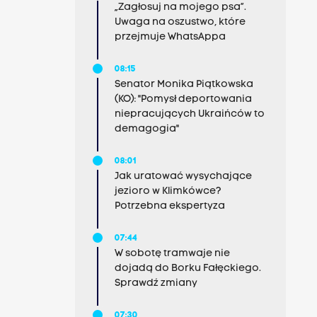
„Zagłosuj na mojego psa”.
Uwaga na oszustwo, które
przejmuje WhatsAppa
08:15
Senator Monika Piątkowska
(KO): "Pomysł deportowania
niepracujących Ukraińców to
demagogia"
08:01
Jak uratować wysychające
jezioro w Klimkówce?
Potrzebna ekspertyza
07:44
W sobotę tramwaje nie
dojadą do Borku Fałęckiego.
Sprawdź zmiany
07:30