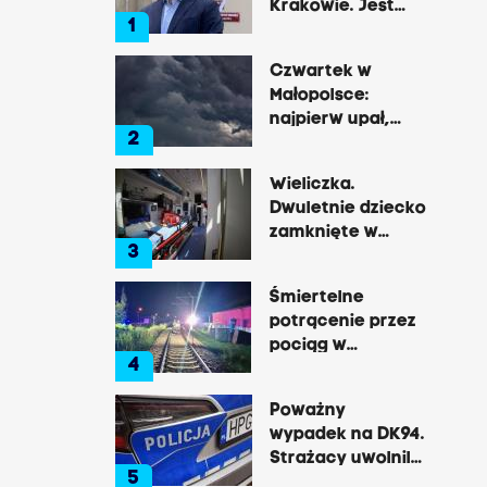
Krakowie. Jest
1
decyzja Łukasza
Gibały
Czwartek w
Małopolsce:
najpierw upał,
2
później
gwałtowne burze
Wieliczka.
Dwuletnie dziecko
zamknięte w
3
nagrzanym aucie,
matka była na
Śmiertelne
zakupach
potrącenie przez
pociąg w
4
Rzozowie.
Utrudnienia na
Poważny
trasie do Krakowa
wypadek na DK94.
Strażacy uwolnili
5
zakleszczonego