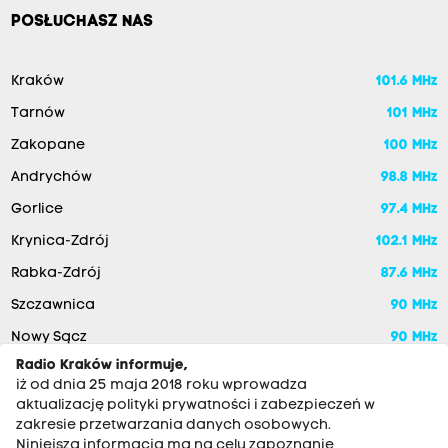
POSŁUCHASZ NAS
Kraków
101.6 MHz
Tarnów
101 MHz
Zakopane
100 MHz
Andrychów
98.8 MHz
Gorlice
97.4 MHz
Krynica-Zdrój
102.1 MHz
Rabka-Zdrój
87.6 MHz
Szczawnica
90 MHz
Nowy Sącz
90 MHz
Radio Kraków informuje,
iż od dnia 25 maja 2018 roku wprowadza
aktualizację polityki prywatności i zabezpieczeń w
zakresie przetwarzania danych osobowych.
Niniejsza informacja ma na celu zapoznanie