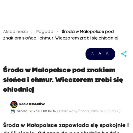
Aktualności
Pogoda
Środa w Małopolsce pod
znakiem słońca i chmur. Wieczorem zrobi się chłodniej
share
A
A
A
Środa w Małopolsce pod znakiem
słońca i chmur. Wieczorem zrobi się
chłodniej
Radio
KRAKÓW
date_range
Środa, 2026.07.08 06:16
( Edytowany Środa, 2026.07.08 06:22 )
Środa w Małopolsce zapowiada się spokojnie i