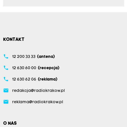
KONTAKT
phone
12 200 33 33
(antena)
phone
12 630 60 00
(recepcja)
phone
12 630 62 06
(reklama)
email
redakcja@radiokrakow.pl
email
reklama@radiokrakow.pl
O NAS