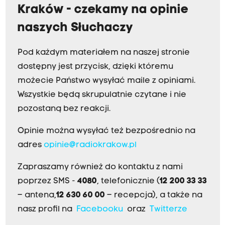
Kraków - czekamy na opinie
naszych Słuchaczy
Pod każdym materiałem na naszej stronie
dostępny jest przycisk, dzięki któremu
możecie Państwo wysyłać maile z opiniami.
Wszystkie będą skrupulatnie czytane i nie
pozostaną bez reakcji.
Opinie można wysyłać też bezpośrednio na
adres
opinie@radiokrakow.pl
Zapraszamy również do kontaktu z nami
poprzez SMS -
4080
, telefonicznie (
12 200 33 33
– antena,
12 630 60 00
– recepcja), a także na
nasz profil na
Facebooku
oraz
Twitterze