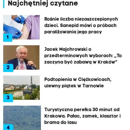
Najchętniej czytane
Rośnie liczba niezaszczepionych
dzieci. Sanepid mówi o próbach
paraliżowania jego pracy
1
Jacek Majchrowski o
przedterminowych wyborach: „To
zaczyna być zabawą w Kraków”
2
Podtopienia w Ciężkowicach,
ulewny piątek w Tarnowie
3
Turystyczna perełka 30 minut od
Krakowa. Pałac, zamek, klasztor i
brama do lasu
4