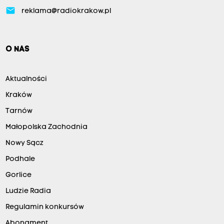
email
reklama@radiokrakow.pl
O NAS
Aktualności
Kraków
Tarnów
Małopolska Zachodnia
Nowy Sącz
Podhale
Gorlice
Ludzie Radia
Regulamin konkursów
Abonament