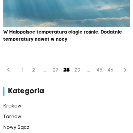
W Małopolsce temperatura ciągle rośnie. Dodatnie
temperatury nawet w nocy
chevron_left
chevron_right
1
2
27
28
29
45
46
...
...
Kategoria
Kraków
Tarnów
Nowy Sącz