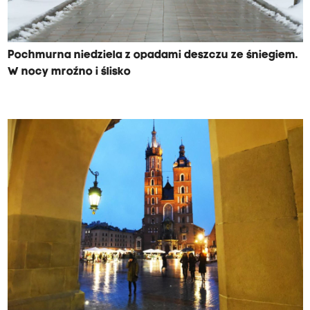
Pochmurna niedziela z opadami deszczu ze śniegiem.
W nocy mroźno i ślisko