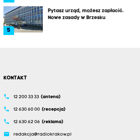
Pytasz urząd, możesz zapłacić.
Nowe zasady w Brzesku
5
KONTAKT
phone
12 200 33 33
(antena)
phone
12 630 60 00
(recepcja)
phone
12 630 62 06
(reklama)
email
redakcja@radiokrakow.pl